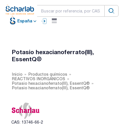
España
Potasio hexacianoferrato(III),
EssentQ®
Inicio
Productos químicos
REACTIVOS INORGÁNICOS
Potasio hexacianoferrato(III), EssentQ®
Potasio hexacianoferrato(III), EssentQ®
CAS: 13746-66-2