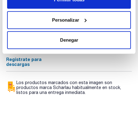
- Solub. en agua: (20 ºC): 464 g/l
- Partida arancelaria: 2837 20 00 00
Documentación técnica
ESPECIFICACIONES
Personalizar
contenido (iodométrico) : min. 99 %
insoluble en agua : max. 0,025 %
TDS / Ficha técnica
COA
cloruros (Cl): max. 0,05 %
sulfatos (SO4) : max. 0,01 %
Regístrate para
Regístrate para
Denegar
descargas
descargas
SDS/ Hoja de seguridad
Regístrate para
descargas
Los productos marcados con esta imagen son
productos marca Scharlau habitualmente en stock,
listos para una entrega inmediata.