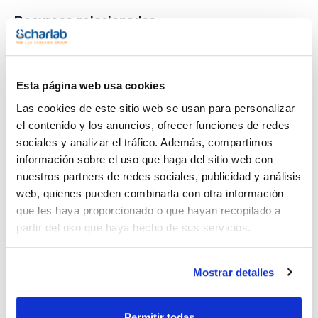
Recursos relacionados
Vídeo
Vídeo
Esta página web usa cookies
Las cookies de este sitio web se usan para personalizar
el contenido y los anuncios, ofrecer funciones de redes
sociales y analizar el tráfico. Además, compartimos
información sobre el uso que haga del sitio web con
nuestros partners de redes sociales, publicidad y análisis
web, quienes pueden combinarla con otra información
que les haya proporcionado o que hayan recopilado a
Imprimir ficha de
producto
partir del uso que haya hecho de sus servicios.
Características
Capacidad : x 1 kg
- Sinónimos: Potasio ferricianuro, Potasio cianoferrato(III)
Mostrar detalles
- K3[Fe(CN)6]
Ver más
- M = 329,26 g/mol
- CAS [13746-66-2]
- EINECS-No.: 237-323-3
Permitir todas