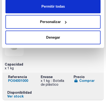
PO04000250
Comprar
x 250 g :: Botella
Permitir todas
de plástico
Disponibilidad
Ver stock
Personalizar
Denegar
Capacidad
x 1 kg
Referencia
Envase
Precio
PO04001000
Comprar
x 1 kg :: Botella
de plástico
Disponibilidad
Ver stock