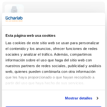
Capacidad
x 100 g
Esta página web usa cookies
Referencia
Envase
Precio
PO04000100
Comprar
x 100 g :: Botella
Las cookies de este sitio web se usan para personalizar
de plástico
el contenido y los anuncios, ofrecer funciones de redes
Disponibilidad
sociales y analizar el tráfico. Además, compartimos
Ver stock
información sobre el uso que haga del sitio web con
nuestros partners de redes sociales, publicidad y análisis
web, quienes pueden combinarla con otra información
que les haya proporcionado o que hayan recopilado a
partir del uso que haya hecho de sus servicios.
Capacidad
x 250 g
Mostrar detalles
Referencia
Envase
Precio