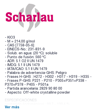
- KIO3
- M = 214,00 g/mol
- CAS [7758-05-6]
- EINECS-No.: 231-831-9
- Solub. en agua: (20 ºC): soluble
- Punto de fusión: 560 ºC
- ADR: 5.1 O2 II UN 1479
- IMDG: 5.1 II UN 1479
- IATA/ICAO: 5.1 II UN 1479
- Palabra de advertencia-GHS: Peligro
- Frases H-GHS : H272 - H302 - H317 - H319 - H335 -
- Frases P-GHS: P221 - P210 - P305+P351+P338 -
P370+P378 - P405 - P501a
- Partida arancelaria: 2829 90 80 00
- Aspecto: Off-white crystalline powder
ESPECIFICACIONES
contenido (iodométrico) : 99,7 - 100,4 %
Ver más
identidad (IR-spectrum): pasa test