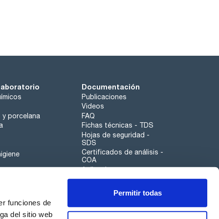
laboratorio
Documentación
ímicos
Publicaciones
Videos
o y porcelana
FAQ
a
Fichas técnicas - TDS
Hojas de seguridad -
SDS
Certificados de análisis -
igiene
COA
Aplicaciones
Tabla Periódica
Permitir todas
Scharlau leathergoods
er funciones de
Canal de denuncias
ga del sitio web