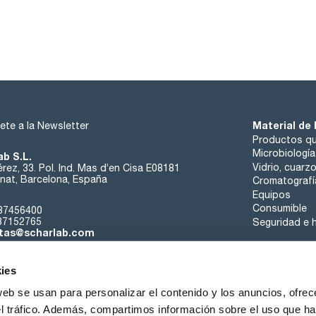
Material de 
ete a la Newsletter
Productos qu
Microbiología
ab S.L.
Vidrio, cuarz
rez, 33. Pol. Ind. Mas d’en Cisa E08181
at, Barcelona, España
Cromatografí
Equipos
Consumible
37456400
37152765
Seguridad e h
tas@scharlab.com
ies
web se usan para personalizar el contenido y los anuncios, ofrec
el tráfico. Además, compartimos información sobre el uso que ha