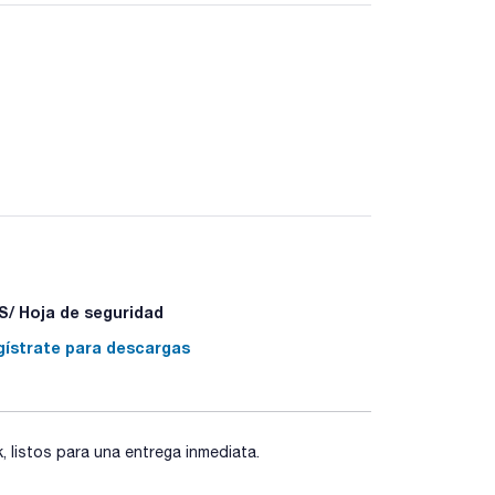
/ Hoja de seguridad
05+P351+P338 - P405 - P501a
gístrate para descargas
listos para una entrega inmediata.