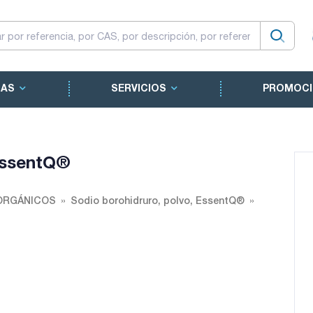
CAS
SERVICIOS
PROMOCI
 EssentQ®
ORGÁNICOS
Sodio borohidruro, polvo, EssentQ®