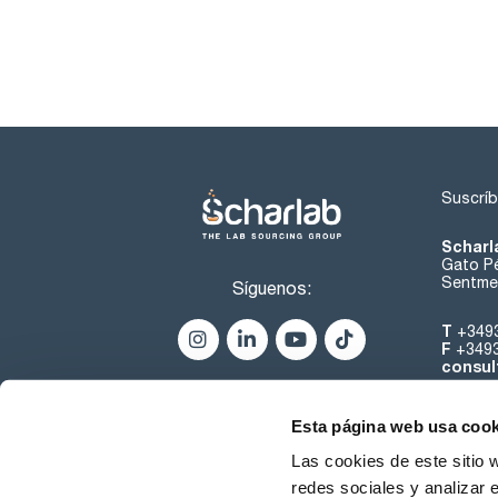
Suscríb
Scharl
Gato Pé
Sentmen
Síguenos:
T
+349
F
+349
consul
Esta página web usa cook
Las cookies de este sitio 
redes sociales y analizar 