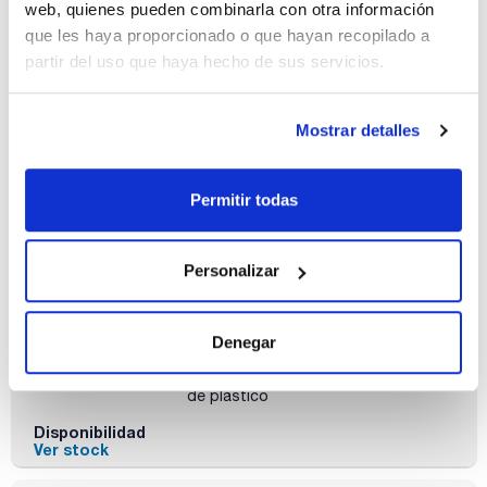
Referencia
Envase
Precio
web, quienes pueden combinarla con otra información
SO03310500
Comprar
x 500 g :: Botella
que les haya proporcionado o que hayan recopilado a
de plástico
partir del uso que haya hecho de sus servicios.
Disponibilidad
Ver stock
Mostrar detalles
Permitir todas
Personalizar
Capacidad
x 1 kg
Denegar
Referencia
Envase
Precio
SO03311000
Comprar
x 1 kg :: Botella
de plástico
Disponibilidad
Ver stock