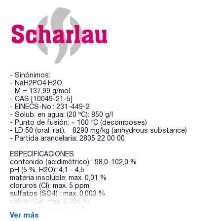
- Sinónimos:
- NaH2PO4·H2O
- M = 137,99 g/mol
- CAS [10049-21-5]
- EINECS-No.: 231-449-2
- Solub. en agua: (20 ºC): 850 g/l
- Punto de fusión: ~ 100 ºC (decomposes)
- LD 50 (oral, rat): 8290 mg/kg (anhydrous substance)
- Partida arancelaria: 2835 22 00 00
ESPECIFICACIONES
contenido (acidimétrico) : 98,0-102,0 %
pH (5 %, H2O): 4,1 - 4,5
materia insoluble: max. 0,01 %
cloruros (Cl): max. 5 ppm
sulfatos (SO4) : max. 0,003 %
calcio (Ca): max. 0,005 %
potasio (K): max. 0,01 %:
Ver más
metales pesados: max. 0,001 %