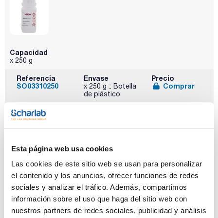
Capacidad
x 250 g
Referencia
Envase
Precio
SO03310250
Comprar
x 250 g :: Botella
de plástico
Disponibilidad
Ver stock
Esta página web usa cookies
Las cookies de este sitio web se usan para personalizar
el contenido y los anuncios, ofrecer funciones de redes
sociales y analizar el tráfico. Además, compartimos
Capacidad
información sobre el uso que haga del sitio web con
x 500 g
nuestros partners de redes sociales, publicidad y análisis