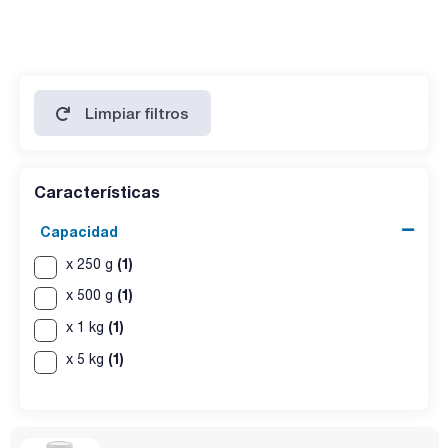
hierro (Fe): max. 0,001 %
Limpiar filtros
Características
Capacidad
(1)
x 250 g
(1)
x 500 g
(1)
x 1 kg
(1)
x 5 kg