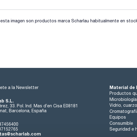
sta imagen son productos marca Scharlau habitualmente en stock, 
Material de 
ete a la Newsletter
Productos qu
Microbiología
ab S.L.
Vidrio, cuarz
rez, 33. Pol. Ind. Mas d’en Cisa E08181
at, Barcelona, España
Cromatografí
Equipos
Consumible
37456400
37152765
Seguridad e h
tas@scharlab.com