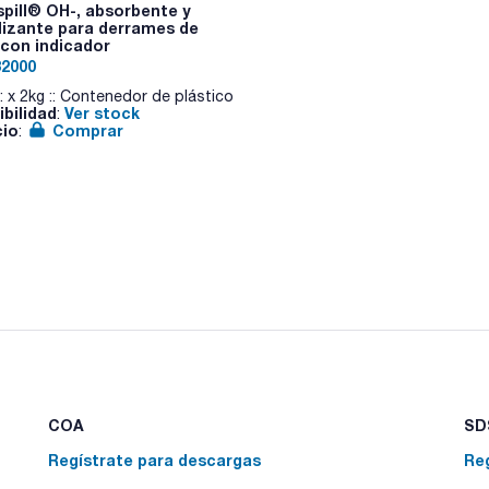
pill® OH-, absorbente y
lizante para derrames de
 con indicador
2000
: x 2kg :: Contenedor de plástico
ibilidad
Ver stock
:
cio
Comprar
:
COA
SDS
Regístrate para descargas
Re