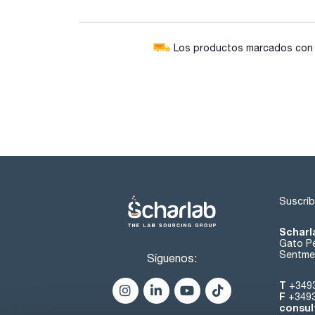
Los productos marcados con e
Suscríb
Scharl
Gato Pé
Sentmen
Síguenos:
T
+349
F
+349
consul