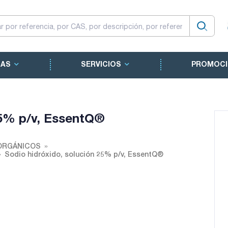
CAS
SERVICIOS
PROMOCI
25% p/v, EssentQ®
ORGÁNICOS
Sodio hidróxido, solución 25% p/v, EssentQ®