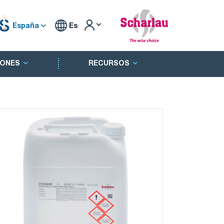
España
Es
ONES
RECURSOS