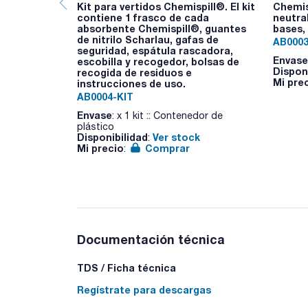
Kit para vertidos Chemispill®. El kit
Chemis
contiene 1 frasco de cada
neutra
absorbente Chemispill®, guantes
bases,
de nitrilo Scharlau, gafas de
AB0003
seguridad, espátula rascadora,
Envase
escobilla y recogedor, bolsas de
Dispon
recogida de residuos e
Mi pre
instrucciones de uso.
AB0004-KIT
Envase
: x 1 kit :: Contenedor de
plástico
Disponibilidad
Ver stock
:
Mi precio
Comprar
:
Documentación técnica
TDS / Ficha técnica
Regístrate para descargas