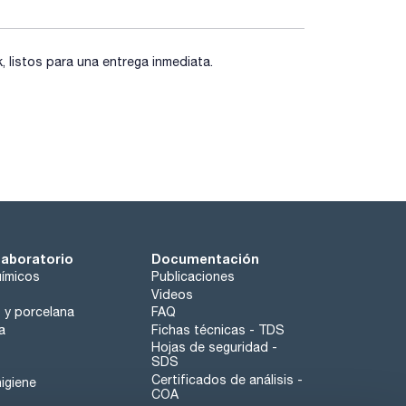
listos para una entrega inmediata.
laboratorio
Documentación
ímicos
Publicaciones
Videos
o y porcelana
FAQ
a
Fichas técnicas - TDS
Hojas de seguridad -
SDS
Certificados de análisis -
igiene
COA