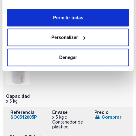
Capacidad
x 1 kg
Permitir todas
Referencia
Envase
Precio
SO05121000
Comprar
x 1 kg :: Botella
de plástico
Personalizar
Disponibilidad
Ver stock
Denegar
Capacidad
x 5 kg
Referencia
Envase
Precio
SO0512005P
Comprar
x 5 kg ::
Contenedor de
plástico