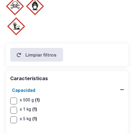
cloruros (Cl): max. 0,005 %
sulfatos (SO4): max. 0,005 %
calcio (Ca): max. 0,002 %
metales pesados: max. 0,001 %
hierro (Fe): max. 0,001 %
potasio (K): max. 0,005 %:
Limpiar filtros
Características
Capacidad
(1)
x 500 g
(1)
x 1 kg
(1)
x 5 kg