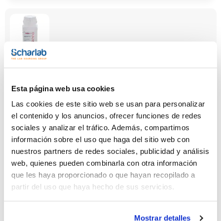
Capacidad
x 500 g
Esta página web usa cookies
Referencia
Envase
Precio
Las cookies de este sitio web se usan para personalizar
SO05120500
Comprar
x 500 g :: Botella
de plástico
el contenido y los anuncios, ofrecer funciones de redes
sociales y analizar el tráfico. Además, compartimos
Disponibilidad
Ver stock
información sobre el uso que haga del sitio web con
nuestros partners de redes sociales, publicidad y análisis
web, quienes pueden combinarla con otra información
que les haya proporcionado o que hayan recopilado a
partir del uso que haya hecho de sus servicios.
Mostrar detalles