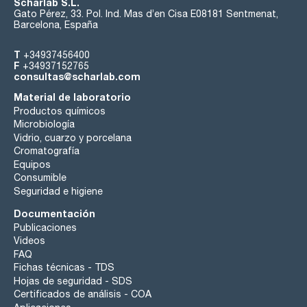
Scharlab S.L.
Gato Pérez, 33. Pol. Ind. Mas d’en Cisa E08181 Sentmenat,
Barcelona, España
T
+34937456400
F
+34937152765
consultas@scharlab.com
Material de laboratorio
Productos químicos
Microbiología
Vidrio, cuarzo y porcelana
Cromatografía
Equipos
Consumible
Seguridad e higiene
Documentación
Publicaciones
Videos
FAQ
Fichas técnicas - TDS
Hojas de seguridad - SDS
Certificados de análisis - COA