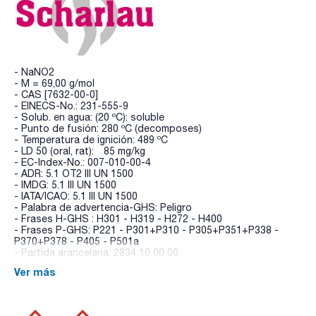
- NaNO2
- M = 69,00 g/mol
- CAS [7632-00-0]
- EINECS-No.: 231-555-9
- Solub. en agua: (20 ºC): soluble
- Punto de fusión: 280 ºC (decomposes)
- Temperatura de ignición: 489 ºC
- LD 50 (oral, rat): 85 mg/kg
- EC-Index-No.: 007-010-00-4
- ADR: 5.1 OT2 III UN 1500
- IMDG: 5.1 III UN 1500
- IATA/ICAO: 5.1 III UN 1500
- Palabra de advertencia-GHS: Peligro
- Frases H-GHS : H301 - H319 - H272 - H400
- Frases P-GHS: P221 - P301+P310 - P305+P351+P338 -
P370+P378 - P405 - P501a
- Partida arancelaria: 2834 10 00 00
Ver más
ESPECIFICACIONES
contenido (permanganométrico) : min. 99 %
identidad (IR-spectrum): pasa test
insoluble en agua : max. 0,01 %