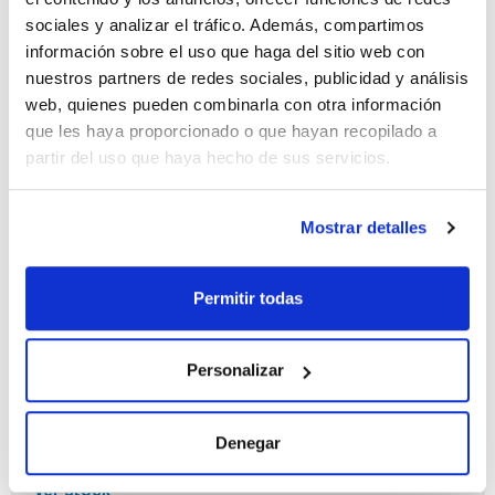
sociales y analizar el tráfico. Además, compartimos
información sobre el uso que haga del sitio web con
Capacidad
nuestros partners de redes sociales, publicidad y análisis
x 500 g
web, quienes pueden combinarla con otra información
Referencia
Envase
Precio
que les haya proporcionado o que hayan recopilado a
SO05350500
Comprar
x 500 g :: Botella
de plástico
partir del uso que haya hecho de sus servicios.
Disponibilidad
Ver stock
Mostrar detalles
Permitir todas
Capacidad
x 100g
Personalizar
Referencia
Envase
Precio
SO05350100
Comprar
x 100g :: Botella
de plástico
Denegar
Disponibilidad
Ver stock