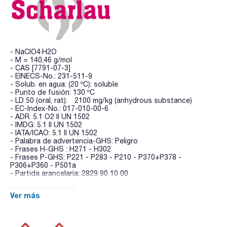
- NaClO4·H2O
- M = 140,46 g/mol
- CAS [7791-07-3]
- EINECS-No.: 231-511-9
- Solub. en agua: (20 ºC): soluble
- Punto de fusión: 130 ºC
- LD 50 (oral, rat): 2100 mg/kg (anhydrous substance)
- EC-Index-No.: 017-010-00-6
- ADR: 5.1 O2 II UN 1502
- IMDG: 5.1 II UN 1502
- IATA/ICAO: 5.1 II UN 1502
- Palabra de advertencia-GHS: Peligro
- Frases H-GHS : H271 - H302
- Frases P-GHS: P221 - P283 - P210 - P370+P378 -
P306+P360 - P501a
- Partida arancelaria: 2829 90 10 00
ESPECIFICACIONES
Ver más
contenido (argentométrico): min. 99 %
pH (5 %, H2O): 4,5 - 7
nitrógeno total (como N): max. 0,001 %
cloruros y cloratos (como Cl): max. 0,005 %