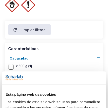
sulfatos (SO4): max. 0,005 %
metales pesados ( como Pb) : max. 0,001 %
calcio (Ca): max. 0,005 %
hierro (Fe): max. 5 ppm
potasio (K): max. 0,01 %
Limpiar filtros
Características
Capacidad
(1)
x 500 g
(1)
x 100g
Esta página web usa cookies
Las cookies de este sitio web se usan para personalizar
el contenido y los anuncios, ofrecer funciones de redes