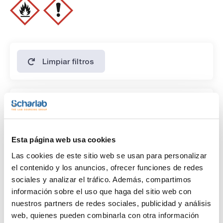
- Partida arancelaria: 2909 49 19 90
ESPECIFICACIONES
contenido (G.C.): min. 99 %
identidad (IR-spectrum): pasa test
densidad(20º/4º): 0,920 - 0,922
2-metoxi-1-propanol (G.C.): max. 0,5 %
peróxidos (como H2O2): max. 0,005 %
Limpiar filtros
Características
Capacidad
(1)
x 1 l
Esta página web usa cookies
Las cookies de este sitio web se usan para personalizar
el contenido y los anuncios, ofrecer funciones de redes
sociales y analizar el tráfico. Además, compartimos
información sobre el uso que haga del sitio web con
nuestros partners de redes sociales, publicidad y análisis
web, quienes pueden combinarla con otra información