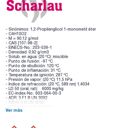
- Sinónimos: 1,2-Propilenglicol 1-monometil éter
- C4H10O2
- M = 90,12 g/mol
- CAS [107-98-2]
- EINECS-No.: 203-539-1
- Densidad: 0,92 g/cm3
- Solub. en agua: (20 ºC): miscible
- Punto de fusión: -97 ºC
- Punto de ebullición: 120 ºC
- Punto de inflamación: 31 ºC
- Temperatura de ignición: 287 ºC
- Presión de vapor: (20 ºC) 11,5 hPa
- Indice de refracción: (20 ºC, 589 nm) 1,4034
- LD 50 (oral, rat): 6000 mg/kg
- EC-Index-No.: 603-064-00-3
- ADR: 3 F1 III UN 3092
- IMDG: 3 III UN 3092
- IATA/ICAO: 3 III UN 3092
Ver más
- Palabra de advertencia-GHS: Atención
- Frases H-GHS : H226 - H336
- Frases P-GHS: P210 - P241 - P303+P361+P353 -
P370+P378 - P405 - P501a