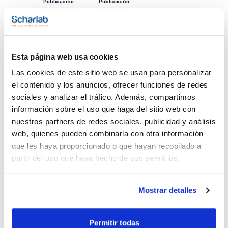
Publicación
Publicación
Esta página web usa cookies
Las cookies de este sitio web se usan para personalizar
el contenido y los anuncios, ofrecer funciones de redes
sociales y analizar el tráfico. Además, compartimos
información sobre el uso que haga del sitio web con
nuestros partners de redes sociales, publicidad y análisis
web, quienes pueden combinarla con otra información
Imprimir ficha de
que les haya proporcionado o que hayan recopilado a
producto
partir del uso que haya hecho de sus servicios.
Características
Capacidad : x 25 l
- Sinónimos: Ácido metanocarboxílico, Ácido metilfórmico
Mostrar detalles
- CH3COOH
Ver más
- M = 60,05 g/mol
- CAS [64-19-7]
- EINECS-No.: 200-580-7
Permitir todas
- Densidad: 1,05 g/cm3