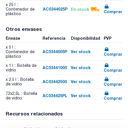
x 25 l ::
AC0344025P
En stock
Contenedor de
Comprar
plástico
Otros envases
Envase
Referencia
Disponibilidad
PVP
x 5 l ::
AC0344005P
Ver stock
Contenedor de
Comprar
plástico
x 1 l :: Botella de
AC03441000
Ver stock
Comprar
vidrio
x 2,5 l :: Botella
AC03442500
Ver stock
Comprar
de vidrio
72x2,5L :: Botella
AC034425PL
Ver stock
Comprar
de vidrio
Recursos relacionados