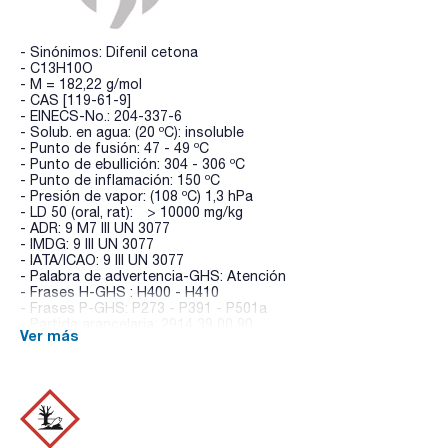
- Sinónimos: Difenil cetona
- C13H10O
- M = 182,22 g/mol
- CAS [119-61-9]
- EINECS-No.: 204-337-6
- Solub. en agua: (20 ºC): insoluble
- Punto de fusión: 47 - 49 ºC
- Punto de ebullición: 304 - 306 ºC
- Punto de inflamación: 150 ºC
- Presión de vapor: (108 ºC) 1,3 hPa
- LD 50 (oral, rat): > 10000 mg/kg
- ADR: 9 M7 III UN 3077
- IMDG: 9 III UN 3077
- IATA/ICAO: 9 III UN 3077
- Palabra de advertencia-GHS: Atención
- Frases H-GHS : H400 - H410
- Frases P-GHS: P273 - P391 - P501a
- Partida arancelaria: 2914 39 00 90
Ver más
ESPECIFICACIONES
contenido (G.C.): min. 99 %
identidad (IR-spectrum): pasa test
resíduo de calcinación : max. 0,03 %