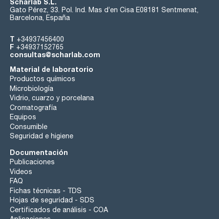
Scharlab S.L.
Gato Pérez, 33. Pol. Ind. Mas d’en Cisa E08181 Sentmenat,
Barcelona, España
T
+34937456400
F
+34937152765
consultas@scharlab.com
Material de laboratorio
Productos químicos
Microbiología
Vidrio, cuarzo y porcelana
Cromatografía
Equipos
Consumible
Seguridad e higiene
Documentación
Publicaciones
Videos
FAQ
Fichas técnicas - TDS
Hojas de seguridad - SDS
Certificados de análisis - COA