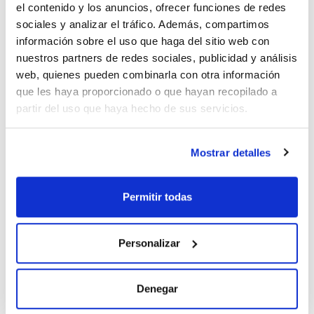
Capacidad
el contenido y los anuncios, ofrecer funciones de redes
x 250 g
sociales y analizar el tráfico. Además, compartimos
Referencia
Envase
Precio
información sobre el uso que haga del sitio web con
BE02450250
Comprar
x 250 g :: Botella
nuestros partners de redes sociales, publicidad y análisis
de plástico
web, quienes pueden combinarla con otra información
Disponibilidad
que les haya proporcionado o que hayan recopilado a
Ver stock
partir del uso que haya hecho de sus servicios.
Mostrar detalles
Permitir todas
Capacidad
Personalizar
x 1 kg
Referencia
Envase
Precio
BE02451000
Comprar
x 1 kg :: Botella
Denegar
de plástico