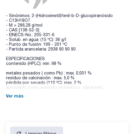
- Sinónimos: 2-(Hidroximetil)fenil-b-D-glucopiranósido
- C13H18O7
- M = 286,28 g/mol
- CAS [138-52-3]
- EINECS-No.: 205-331-6
- Solub. en agua: (15 ºC): 36 g/l
- Punto de fusión: 199 - 201 ºC
- Partida arancelaria: 2938 90 90 90
ESPECIFICACIONES
contenido (HPLC): min. 98 %
metales pesados ( como Pb) : max. 0,001 %
resíduo de calcinación : max. 5,0 %
pérdida por secado (110 ºC): max. 2 %
apropiado como sustrato enzimático : pasa test
Ver más
Limpiar filtros