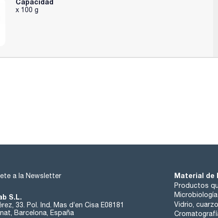
Capacidad
x 100 g
Material de 
ete a la Newsletter
Productos qu
Microbiología
ab S.L.
Vidrio, cuarz
rez, 33. Pol. Ind. Mas d’en Cisa E08181
at, Barcelona, España
Cromatografí