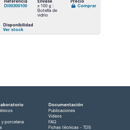
Referencia
Envase
Precio
DI00300100
Comprar
x 100 g ::
Botella de
vidrio
Disponibilidad
Ver stock
laboratorio
Documentación
ímicos
Publicaciones
Videos
o y porcelana
FAQ
a
Fichas técnicas - TDS