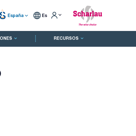
España
Es
ONES
RECURSOS
®