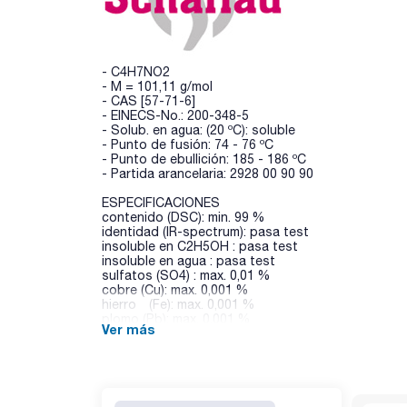
- C4H7NO2
- M = 101,11 g/mol
- CAS [57-71-6]
- EINECS-No.: 200-348-5
- Solub. en agua: (20 ºC): soluble
- Punto de fusión: 74 - 76 ºC
- Punto de ebullición: 185 - 186 ºC
- Partida arancelaria: 2928 00 90 90
ESPECIFICACIONES
contenido (DSC): min. 99 %
identidad (IR-spectrum): pasa test
insoluble en C2H5OH : pasa test
insoluble en agua : pasa test
sulfatos (SO4) : max. 0,01 %
cobre (Cu): max. 0,001 %
hierro (Fe): max. 0,001 %
plomo (Pb): max. 0,001 %
Ver más
niquel (Ni): max. 0,001 %
sensibilidad a la urea : pasa test
resíduo de calcinación : max. 0,05 %