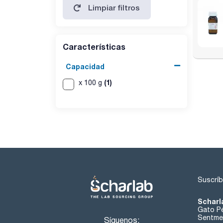
Limpiar filtros
Características
Capacidad
(1)
x 100 g
Suscríb
Scharl
Gato Pé
Sentmen
Síguenos: