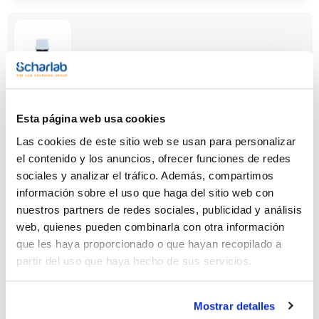
Esta página web usa cookies
Capacidad
x 100 ml
Las cookies de este sitio web se usan para personalizar
el contenido y los anuncios, ofrecer funciones de redes
Referencia
Envase
Precio
ES01400100
Comprar
x 100 ml :: Botella
sociales y analizar el tráfico. Además, compartimos
de vidrio
información sobre el uso que haga del sitio web con
Disponibilidad
nuestros partners de redes sociales, publicidad y análisis
Ver stock
web, quienes pueden combinarla con otra información
que les haya proporcionado o que hayan recopilado a
partir del uso que haya hecho de sus servicios.
Mostrar detalles