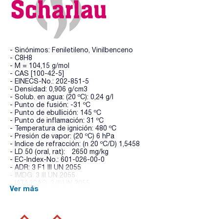
- Sinónimos: Feniletileno, Vinilbenceno
- C8H8
- M = 104,15 g/mol
- CAS [100-42-5]
- EINECS-No.: 202-851-5
- Densidad: 0,906 g/cm3
- Solub. en agua: (20 ºC): 0,24 g/l
- Punto de fusión: -31 ºC
- Punto de ebullición: 145 ºC
- Punto de inflamación: 31 ºC
- Temperatura de ignición: 480 ºC
- Presión de vapor: (20 ºC) 6 hPa
- Indice de refracción: (n 20 ºC/D) 1,5458
- LD 50 (oral, rat): 2650 mg/kg
- EC-Index-No.: 601-026-00-0
- ADR: 3 F1 III UN 2055
- IMDG: 3 III UN 2055
- IATA/ICAO: 3 III UN 2055
Ver más
- Palabra de advertencia-GHS: Peligro
- Frases H-GHS : H226 - H332 - H315 - H319 - H361d - H372
- Frases P-GHS: P210 - P303+P361+P353 - P305+P351+P338
- P370+P378 - P405 - P501a