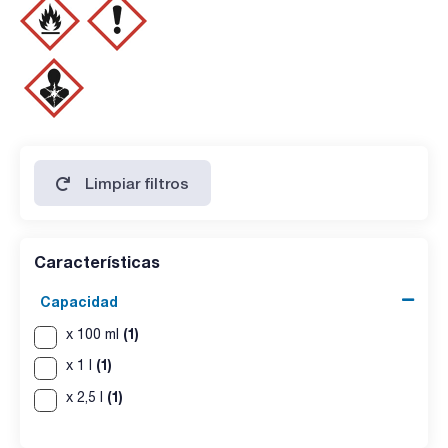
- Partida arancelaria: 2902 50 00 00
ESPECIFICACIONES
contenido (G.C.): min. 99 %
identidad (IR-spectrum): pasa test
densidad(20º/4º): 0,904 - 0,908
agua (K.F.): max. 0,05 %
Limpiar filtros
Características
Capacidad
(1)
x 100 ml
(1)
x 1 l
(1)
x 2,5 l