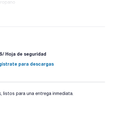
ipropano
/ Hoja de seguridad
gístrate para descargas
listos para una entrega inmediata.
8 - P405 - P501a