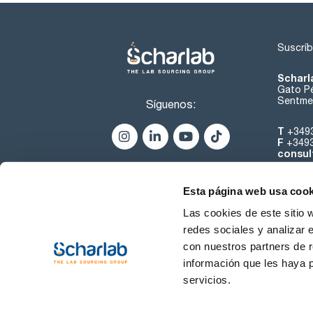
Suscríb
Scharl
Gato Pé
Sentmen
Síguenos:
T
+349
F
+349
consul
Esta página web usa cook
Las cookies de este sitio 
redes sociales y analizar 
con nuestros partners de r
Sobre 
información que les haya 
servicios.
Condiciones de uso
Cond