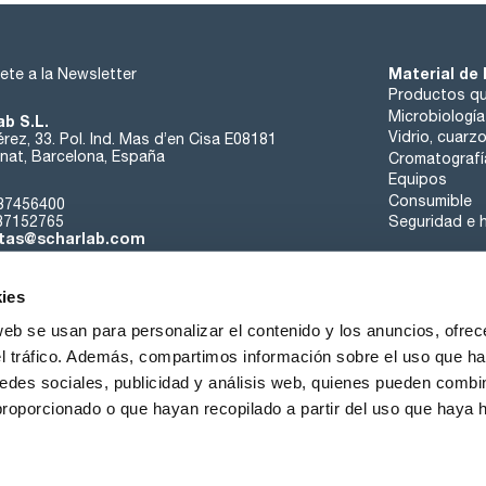
cobre (Cu): max. 0,2 ppm
hierro (Fe): max. 0,5 ppm
plomo (Pb): max. 0,2 ppm
niquel (Ni): max. 0,2 ppm
Material de 
ete a la Newsletter
acetona (G.C.): max. 0,1 %
2-propanol (G.C.): max. 0,5 %
Productos qu
peróxidos (como H2O2): max. 0,005 %
Microbiología
ab S.L.
sustancias carbonizables con H2SO4: pasa test
Vidrio, cuarz
rez, 33. Pol. Ind. Mas d’en Cisa E08181
materia no volátil : max. 0,005 %
at, Barcelona, España
Cromatografí
agua (K.F.): max. 0,05 %
Equipos
Consumible
37456400
37152765
Seguridad e h
tas@scharlab.com
ies
web se usan para personalizar el contenido y los anuncios, ofrec
el tráfico. Además, compartimos información sobre el uso que ha
edes sociales, publicidad y análisis web, quienes pueden combin
nosotros
Eventos
Contacta
Noticias
Trabaja con nos
proporcionado o que hayan recopilado a partir del uso que haya
iciones de venta
Política de cookies
Política de privacidad