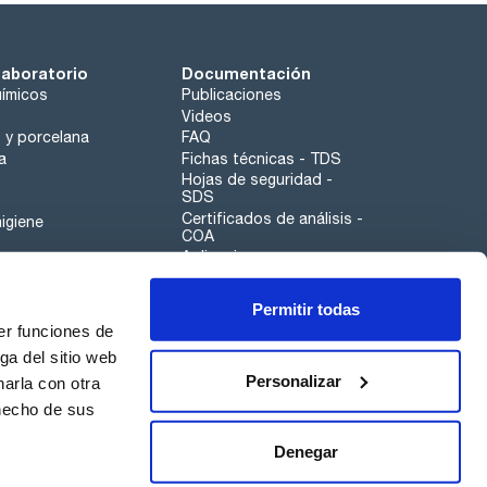
laboratorio
Documentación
ímicos
Publicaciones
Videos
o y porcelana
FAQ
a
Fichas técnicas - TDS
Hojas de seguridad -
SDS
Certificados de análisis -
igiene
COA
Aplicaciones
Tabla Periódica
Permitir todas
Scharlau leathergoods
er funciones de
Canal de denuncias
ga del sitio web
Personalizar
arla con otra
otros
 hecho de sus
Calidad
Sostenibilidad
Denegar