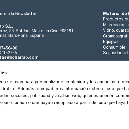
Material de 
ete a la Newsletter
Productos qu
Microbiología
ab S.L.
Vidrio, cuarz
rez, 33. Pol. Ind. Mas d’en Cisa E08181
at, Barcelona, España
Cromatografí
Equipos
Consumible
37456400
37152765
Seguridad e h
tas@scharlab.com
ies
web se usan para personalizar el contenido y los anuncios, ofrec
el tráfico. Además, compartimos información sobre el uso que ha
edes sociales, publicidad y análisis web, quienes pueden combin
nosotros
Eventos
Contacta
Noticias
Trabaja con nos
proporcionado o que hayan recopilado a partir del uso que haya
iciones de venta
Política de cookies
Política de privacidad