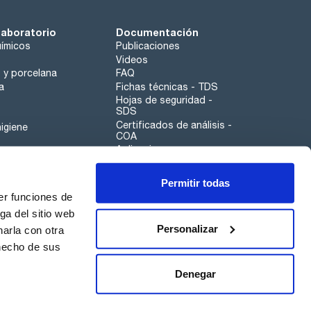
laboratorio
Documentación
ímicos
Publicaciones
Videos
o y porcelana
FAQ
a
Fichas técnicas - TDS
Hojas de seguridad -
SDS
Certificados de análisis -
igiene
COA
Aplicaciones
Tabla Periódica
Permitir todas
Scharlau leathergoods
er funciones de
Canal de denuncias
ga del sitio web
Personalizar
arla con otra
otros
 hecho de sus
Calidad
Sostenibilidad
Denegar