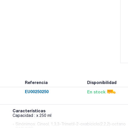
Referencia
Disponibilidad
EU00250250
En stock
Características
Capacidad : x 250 ml
- Sinónimos: Cineol, 1,3,3-Trimetil-2-oxabiciclo(2,2,2)-octano