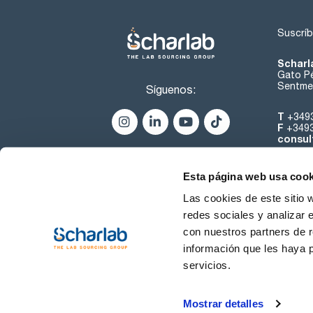
Suscríb
Scharl
Gato Pé
Sentmen
Síguenos:
T
+349
F
+349
consul
Esta página web usa cook
Las cookies de este sitio 
redes sociales y analizar 
con nuestros partners de r
Sobre 
información que les haya 
servicios.
Condiciones de uso
Cond
Mostrar detalles