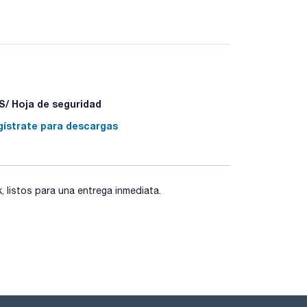
/ Hoja de seguridad
gístrate para descargas
8 - P403+P235 - P501a
listos para una entrega inmediata.