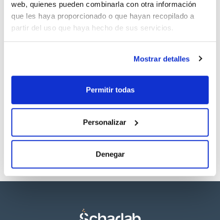
web, quienes pueden combinarla con otra información
que les haya proporcionado o que hayan recopilado a
partir del uso que haya hecho de sus servicios.
Mostrar detalles
Capacidad
x 1 kg
Permitir todas
Referencia
Envase
Precio
NA00261000
Comprar
x 1 kg :: Botella
de plástico
Personalizar
Disponibilidad
Ver stock
Denegar