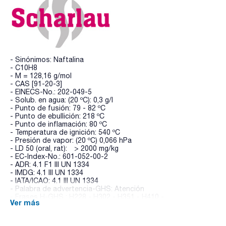
- Sinónimos: Naftalina
- C10H8
- M = 128,16 g/mol
- CAS [91-20-3]
- EINECS-No.: 202-049-5
- Solub. en agua: (20 ºC): 0,3 g/l
- Punto de fusión: 79 - 82 ºC
- Punto de ebullición: 218 ºC
- Punto de inflamación: 80 ºC
- Temperatura de ignición: 540 ºC
- Presión de vapor: (20 ºC) 0,066 hPa
- LD 50 (oral, rat): > 2000 mg/kg
- EC-Index-No.: 601-052-00-2
- ADR: 4.1 F1 III UN 1334
- IMDG: 4.1 III UN 1334
- IATA/ICAO: 4.1 III UN 1334
- Palabra de advertencia-GHS: Atención
- Frases H-GHS : H228 - H302 - H351 - H410 -
Ver más
- Frases P-GHS: P280 - P273 - P301+P312 - P308+P313 -
P405 - P501a
- Partida arancelaria: 2902 90 00 00