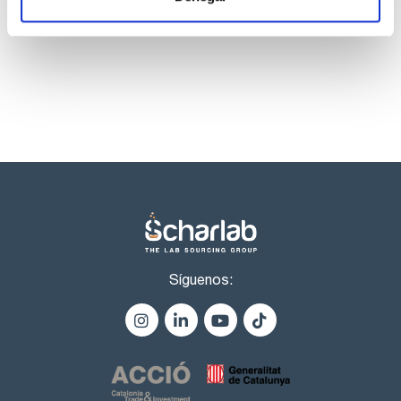
Los productos marcados con esta imagen son
solubilidad en alcohol: pasa test
productos marca Scharlau habitualmente en stock,
solubilidadec ácido clorhídrico : pasa test
listos para una entrega inmediata.
sustancias carbonizables con H2SO4: pasa test
resíduo de calcinación : max. 0,1 %
Síguenos: