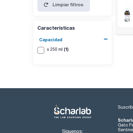
Limpiar filtros
Características
Capacidad
(1)
x 250 ml
Suscríb
Scharl
Gato Pé
Sentmen
Síguenos: