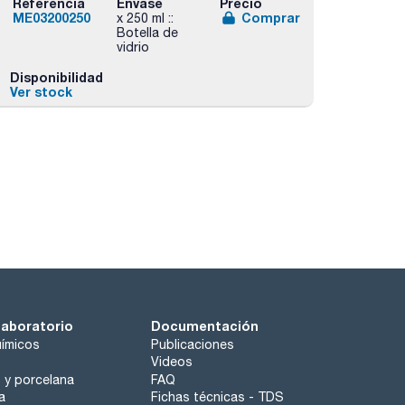
Referencia
Envase
Precio
ME03200250
Comprar
x 250 ml ::
Botella de
vidrio
Disponibilidad
Ver stock
laboratorio
Documentación
ímicos
Publicaciones
Videos
o y porcelana
FAQ
a
Fichas técnicas - TDS