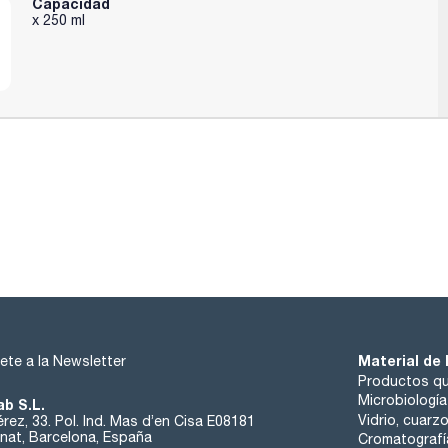
Capacidad
x 250 ml
Material de 
ete a la Newsletter
Productos qu
Microbiología
ab S.L.
Vidrio, cuarz
rez, 33. Pol. Ind. Mas d’en Cisa E08181
at, Barcelona, España
Cromatografí