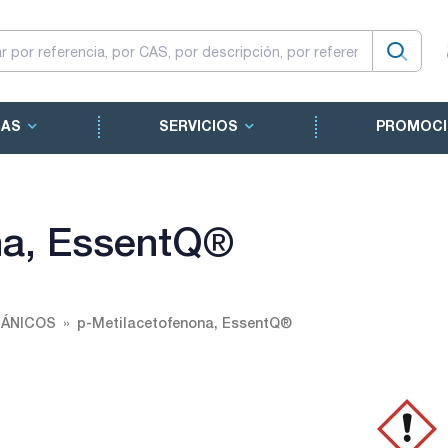
CAS
SERVICIOS
PROMOCI
na, EssentQ®
GÁNICOS
p-Metilacetofenona, EssentQ®