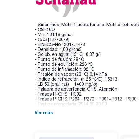
- Sinónimos: Metil-4-acetofenona, Metil p-tolil ce
- C9H10O
- M = 134,18 g/mol
- CAS [122-00-9]
- EINECS-No.: 204-514-8
- Densidad: 1,00 g/cm3
- Solub. en agua: (15 ºC): 0,37 g/l
- Punto de fusión: 28 ºC
- Punto de ebullición: 226 ºC
- Punto de inflamación: 92 ºC
- Presión de vapor: (20 ºC) 0,14 hPa
- Indice de refracción: (n 25 ºC/D) 1,5313
- LD 50 (oral, rat): 1400 mg/kg
- Palabra de advertencia-GHS: Atención
- Frases H-GHS : H302
- Frases P-GHS: P264 - P270 - P301+P312 - P330 
- Partida arancelaria: 2914 39 00 90
Ver más
ESPECIFICACIONES
contenido (G.C.): min. 96 %
identidad (IR-spectrum): pasa test
densidad(20º/4º): 1,004 - 1,005
resíduo de calcinación : max. 0,05 %