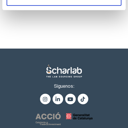
contenido (G.C.): min. 99 %
productos marca Scharlau habitualmente en stock,
identidad (IR-spectrum): pasa test
listos para una entrega inmediata.
densidad(20º/4º): 1,204 - 1,205
resíduo de calcinación : max. 0,02 %
agua (K.F.): max. 0,1 %
Síguenos: