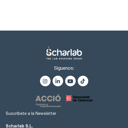
metales pesados: max. 0,001 %
hierro (Fe): max. 0,001 %
magnesio (Mg): max. 0,002 %
potasio (K): max. 0,05 %
pérdida por secado (120 °C) : max. 1,0 %
Síguenos:
Suscríbete a la Newsletter
Scharlab S.L.