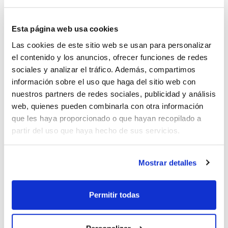
x 25 kg ::
SO0035025P
Ver stock
Contenedor de
Comprar
plástico
Esta página web usa cookies
x 500 g :: Botella
SO00350500
Ver stock
Comprar
de plástico
Las cookies de este sitio web se usan para personalizar
el contenido y los anuncios, ofrecer funciones de redes
sociales y analizar el tráfico. Además, compartimos
información sobre el uso que haga del sitio web con
Imprimir ficha de
nuestros partners de redes sociales, publicidad y análisis
producto
Características
web, quienes pueden combinarla con otra información
Capacidad : x 1 kg
que les haya proporcionado o que hayan recopilado a
- Sinónimos: Ácido acético, sal de sodio anhidro
partir del uso que haya hecho de sus servicios.
- CH3COONa
Ver más
- M = 82,03 g/mol
- CAS [127-09-3]
- EINECS-No.: 204-823-8
Mostrar detalles
- Solub. en agua: (20 ºC): 365 g/l
- Punto de fusión: 324 ºC (decomposes)
- Punto de ebullición: > 400 ºC (decomposes)
Documentación técnica
- Punto de inflamación: > 250 ºC
Permitir todas
- Temperatura de ignición: 607 ºC
- LD 50 (oral, rat): 3530 mg/kg
TDS / Ficha técnica
COA
- Partida arancelaria: 2915 29 00 90