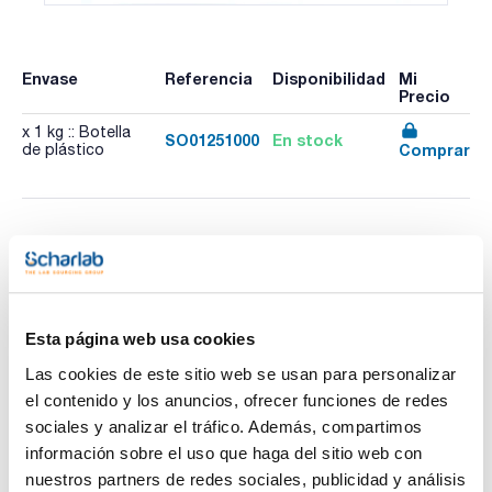
Envase
Referencia
Disponibilidad
Mi
Precio
x 1 kg :: Botella
SO01251000
En stock
Comprar
de plástico
Imprimir ficha de
producto
Características
Capacidad : x 1 kg
- C7H5NaO2
Esta página web usa cookies
- M = 144,11 g/mol
Ver más
- CAS [532-32-1]
Las cookies de este sitio web se usan para personalizar
- EINECS-No.: 208-534-8
el contenido y los anuncios, ofrecer funciones de redes
- Solub. en agua: (20 ºC): ~ 660 g/l
- Punto de fusión: 410 - 430 ºC
sociales y analizar el tráfico. Además, compartimos
- Punto de inflamación: > 100 ºC
información sobre el uso que haga del sitio web con
- Temperatura de ignición: > 500 ºC
Documentación técnica
- LD 50 (oral, rat): 3140 mg/kg
nuestros partners de redes sociales, publicidad y análisis