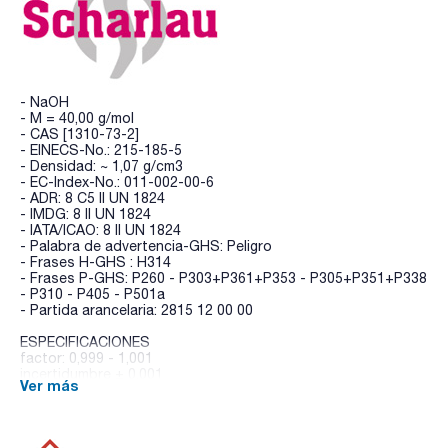
- NaOH
- M = 40,00 g/mol
- CAS [1310-73-2]
- EINECS-No.: 215-185-5
- Densidad: ~ 1,07 g/cm3
- EC-Index-No.: 011-002-00-6
- ADR: 8 C5 II UN 1824
- IMDG: 8 II UN 1824
- IATA/ICAO: 8 II UN 1824
- Palabra de advertencia-GHS: Peligro
- Frases H-GHS : H314
- Frases P-GHS: P260 - P303+P361+P353 - P305+P351+P338
- P310 - P405 - P501a
- Partida arancelaria: 2815 12 00 00
ESPECIFICACIONES
factor: 0,999 - 1,001
incertidumbre ± 0,001
Ver más
1 ml = 0,0664 g NaOH Este producto se analizó usando un
material de referencia certificado (potasio
hidrogenoftalato). El material de referencia certificado está