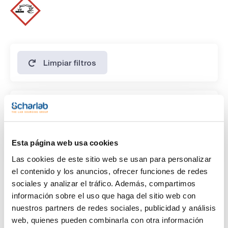
acreditado según ISO 17034, medido según la ISO/IEC 17025
y trazable al Sistema Internacional de unidades mediante un
material de referencia certificado del NIST: SRM® 84
(Potassium Hydrogen Phthalate).
Limpiar filtros
Características
Capacidad
(1)
x 1 l
Esta página web usa cookies
Las cookies de este sitio web se usan para personalizar
el contenido y los anuncios, ofrecer funciones de redes
sociales y analizar el tráfico. Además, compartimos
información sobre el uso que haga del sitio web con
nuestros partners de redes sociales, publicidad y análisis
web, quienes pueden combinarla con otra información