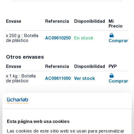
Envase
Referencia
Disponibilidad
Mi
Precio
x 250 g :: Botella
AC09610250
En stock
Comprar
de plástico
Otros envases
Envase
Referencia
Disponibilidad
PVP
x 1 kg :: Botella
AC09611000
Ver stock
Comprar
de plástico
Esta página web usa cookies
Imprimir ficha de
Las cookies de este sitio web se usan para personalizar
producto