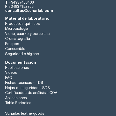
T
+34937456400
F
+34937152765
consultas@scharlab.com
Material de laboratorio
Productos químicos
Microbiología
Vidrio, cuarzo y porcelana
Cromatografía
Equipos
Consumible
Seguridad e higiene
Documentación
Publicaciones
Videos
FAQ
Fichas técnicas - TDS
Hojas de seguridad - SDS
Certificados de análisis - COA
Aplicaciones
Tabla Periódica
Scharlau leathergoods