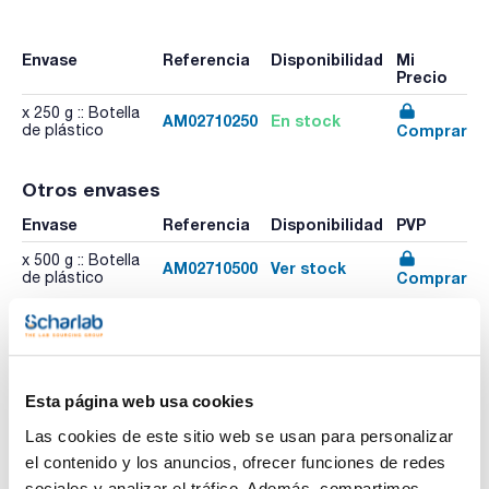
Envase
Referencia
Disponibilidad
Mi
Precio
x 250 g :: Botella
AM02710250
En stock
Comprar
de plástico
Otros envases
Envase
Referencia
Disponibilidad
PVP
x 500 g :: Botella
AM02710500
Ver stock
Comprar
de plástico
Imprimir ficha de
producto
Esta página web usa cookies
Características
Capacidad : x 250 g
Las cookies de este sitio web se usan para personalizar
el contenido y los anuncios, ofrecer funciones de redes
- Sinónimos: Ácido acético, sal de amonio
- CH3COONH4
sociales y analizar el tráfico. Además, compartimos