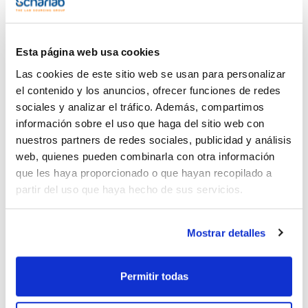
TR04240100
Ver stock
Comprar
de plástico
x 500 g :: Botella
TR04240500
Ver stock
Comprar
de plástico
Esta página web usa cookies
Las cookies de este sitio web se usan para personalizar
el contenido y los anuncios, ofrecer funciones de redes
sociales y analizar el tráfico. Además, compartimos
información sobre el uso que haga del sitio web con
nuestros partners de redes sociales, publicidad y análisis
Imprimir ficha de
web, quienes pueden combinarla con otra información
producto
Características
que les haya proporcionado o que hayan recopilado a
Capacidad : x 1 kg
partir del uso que haya hecho de sus servicios.
- Sinónimos: 2-Amino-2-hidroximetil-propano-1,3-diol,
Trometamina, THAM, TRIS
Ver más
- C4H11NO3
- M = 121,14 g/mol
Mostrar detalles
- CAS [77-86-1]
- EINECS-No.: 201-064-4
- Solub. en agua: (20 ºC): 800 g/l
Permitir todas
- Punto de fusión: 172 - 173 ºC
Documentación técnica
- Punto de ebullición: (13,3 hPa) 219 - 220 ºC
- LD 50 (oral, rat): 5900 mg/kg