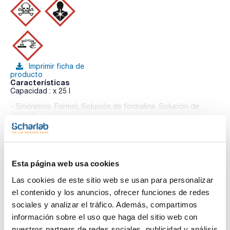
Imprimir ficha de
producto
Características
Capacidad : x 25 l
- Sinónimos: Formol, Solución de formalina, Solución de
metanal
Ver más
- CH2O
- M = 30,03 g/mol
- CAS [50-00-0]
- EINECS-No.: 200-001-8
- Densidad: 1,09 g/cm3
Esta página web usa cookies
- Punto de fusión: < -15 ºC
Te puede interesar
- Punto de ebullición: 93 - 96 ºC
Las cookies de este sitio web se usan para personalizar
- Punto de inflamación: 62 ºC
- Temperatura de ignición: ~ 300 ºC (pure substance)
el contenido y los anuncios, ofrecer funciones de redes
- Presión de vapor: 1,3 hPa (formaldehyde)
sociales y analizar el tráfico. Además, compartimos
- LD 50 (oral, rat): 100 mg/kg (formaldehyde)
- EC-Index-No.: 605-001-00-5
información sobre el uso que haga del sitio web con
- ADR: 8 C9 III UN 2209
nuestros partners de redes sociales, publicidad y análisis
- IMDG: 8 III UN 2209