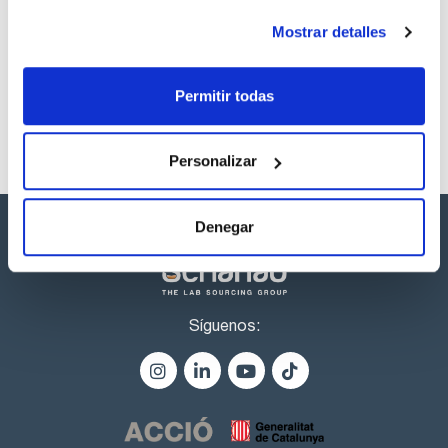
Referencia
Envase
Precio
AC07571000
Comprar
x 1 l :: Botella de
Mostrar detalles
plástico
Disponibilidad
Permitir todas
Ver stock
Personalizar
Denegar
Síguenos: