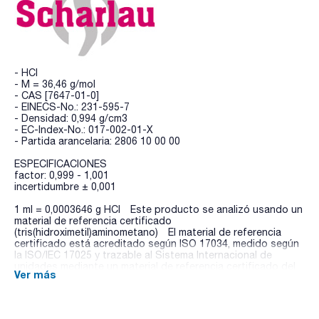
- HCl
- M = 36,46 g/mol
- CAS [7647-01-0]
- EINECS-No.: 231-595-7
- Densidad: 0,994 g/cm3
- EC-Index-No.: 017-002-01-X
- Partida arancelaria: 2806 10 00 00
ESPECIFICACIONES
factor: 0,999 - 1,001
incertidumbre ± 0,001
1 ml = 0,0003646 g HCl Este producto se analizó usando un
material de referencia certificado
(tris(hidroximetil)aminometano) El material de referencia
certificado está acreditado según ISO 17034, medido según
la ISO/IEC 17025 y trazable al Sistema Internacional de
unidades mediante un material de referencia certificado del
Ver más
NIST: SRM® 723 (Tris(hydroxymethyl)aminomethane
(HOCH2)3CNH2 (Acidimetric Standard)).