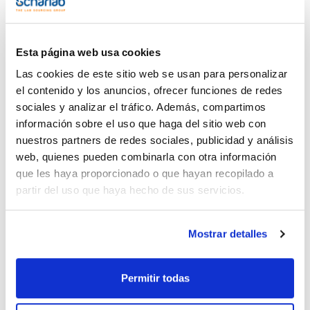
Esta página web usa cookies
Las cookies de este sitio web se usan para personalizar
el contenido y los anuncios, ofrecer funciones de redes
sociales y analizar el tráfico. Además, compartimos
información sobre el uso que haga del sitio web con
nuestros partners de redes sociales, publicidad y análisis
Imprimir ficha de
web, quienes pueden combinarla con otra información
producto
Características
que les haya proporcionado o que hayan recopilado a
Capacidad : x 100 ml
partir del uso que haya hecho de sus servicios.
- ZnSO4·7H2O
- M = 287,54 g/mol
Ver más
- CAS [7446-20-0]
- EINECS-No.: 231-793-3
Mostrar detalles
- Densidad: 1,01 g/cm3
- EC-Index-No.: 030-006-00-9
- Palabra de advertencia-GHS: Atención
- Frases H-GHS : H319 - H412
Permitir todas
Documentación técnica
- Frases P-GHS: P280 - P273 - P264 - P305+P351+P338 -
P337+P313 - P501a