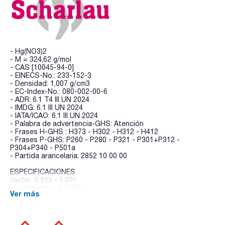
- Hg(NO3)2
- M = 324,62 g/mol
- CAS [10045-94-0]
- EINECS-No.: 233-152-3
- Densidad: 1,007 g/cm3
- EC-Index-No.: 080-002-00-6
- ADR: 6.1 T4 III UN 2024
- IMDG: 6.1 III UN 2024
- IATA/ICAO: 6.1 III UN 2024
- Palabra de advertencia-GHS: Atención
- Frases H-GHS : H373 - H302 - H312 - H412
- Frases P-GHS: P260 - P280 - P321 - P301+P312 -
P304+P340 - P501a
- Partida arancelaria: 2852 10 00 00
ESPECIFICACIONES
factor: 0,999 - 1,001
incertidumbre ± 0,001
Ver más
1 ml = 0,003246 g Hg(NO3)2 Este producto se analizó
usando un material de referencia certificado (sodio
cloruro). El material de referencia certificado está