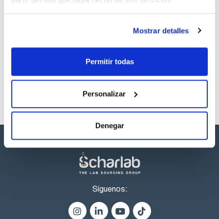
Capacidad
x 1 l
Mostrar detalles
Referencia
Envase
Precio
PO02321000
Comprar
x 1 l :: Botella de
vidrio
Permitir todas
Disponibilidad
Ver stock
Personalizar
Denegar
Síguenos: