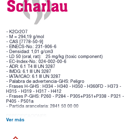
- K2Cr2O7
- M = 294,19 g/mol
- CAS [7778-50-9]
- EINECS-No.: 231-906-6
- Densidad: 1,01 g/cm3
- LD 50 (oral, rat): 25 mg/kg (toxic component)
- EC-Index-No.: 024-002-00-6
- ADR: 6.1 T4 III UN 3287
- IMDG: 6.1 III UN 3287
- IATA/ICAO: 6.1 III UN 3287
- Palabra de advertencia-GHS: Peligro
- Frases H-GHS : H334 - H340 - H350 - H360FD - H373 -
H315 - H319 - H317 - H412
- Frases P-GHS: P260 - P284 - P305+P351+P338 - P321 -
P405 - P501a
- Partida arancelaria: 2841 50 00 00
ESPECIFICACIONES
Ver más
factor: 0,999 - 1,001
incertidumbre ± 0,001
1 ml = 0,012258 g K2Cr2O7 Esta solución volumétrica se