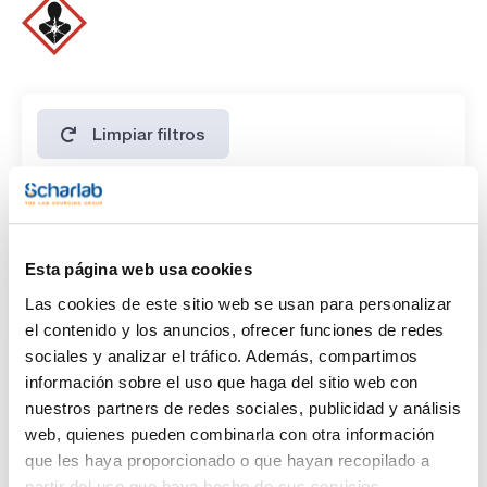
mide con métodos potenciométricos usando solución
patrón de sodio tiosulfato que también fue medida con
patrón potasio yodato volumétrico de Scharlau Los
patrones volumétricos de Scharlau son directamente
trazables al material de Referencia (SRM) de NIST (National
Institute of Standards and Technology,USA).
Limpiar filtros
Características
Capacidad
Esta página web usa cookies
(1)
x 1 l
Las cookies de este sitio web se usan para personalizar
el contenido y los anuncios, ofrecer funciones de redes
sociales y analizar el tráfico. Además, compartimos
información sobre el uso que haga del sitio web con
nuestros partners de redes sociales, publicidad y análisis
web, quienes pueden combinarla con otra información
que les haya proporcionado o que hayan recopilado a
partir del uso que haya hecho de sus servicios.