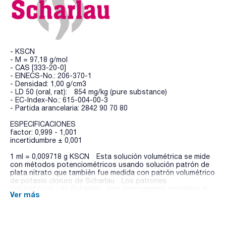
- KSCN
- M = 97,18 g/mol
- CAS [333-20-0]
- EINECS-No.: 206-370-1
- Densidad: 1,00 g/cm3
- LD 50 (oral, rat): 854 mg/kg (pure substance)
- EC-Index-No.: 615-004-00-3
- Partida arancelaria: 2842 90 70 80
ESPECIFICACIONES
factor: 0,999 - 1,001
incertidumbre ± 0,001
1 ml = 0,009718 g KSCN Esta solución volumétrica se mide
con métodos potenciométricos usando solución patrón de
plata nitrato que también fue medida con patrón volumétrico
de potasio cloruro de Scharlau Los patrones
volumétricos de Scharlau son directamente trazables al
Ver más
material de Referencia (SRM) de NIST (National Institute of
Standards and Technology, USA).