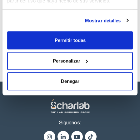
partir del uso que haya hecho de sus servicios.
Capacidad
x 1 l
Mostrar detalles
Referencia
Envase
Precio
PO03751000
Comprar
x 1 l :: Botella de
plástico
Permitir todas
Disponibilidad
Ver stock
Personalizar
Denegar
Síguenos: