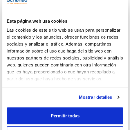
Esta página web usa cookies
Las cookies de este sitio web se usan para personalizar
el contenido y los anuncios, ofrecer funciones de redes
sociales y analizar el tráfico. Además, compartimos
información sobre el uso que haga del sitio web con
nuestros partners de redes sociales, publicidad y análisis
Imprimir ficha de
producto
web, quienes pueden combinarla con otra información
Características
que les haya proporcionado o que hayan recopilado a
Capacidad : x 500 ml
partir del uso que haya hecho de sus servicios.
- NaOH
- M = 40,00 g/mol
Ver más
- CAS [1310-73-2]
- EINECS-No.: 215-185-5
Mostrar detalles
- Densidad: 1,00 g/cm3
- EC-Index-No.: 011-002-00-6
- Partida arancelaria: 2815 12 00 00
Permitir todas
Documentación técnica
ESPECIFICACIONES
factor: 0,999 - 1,001
incertidumbre ± 0,001