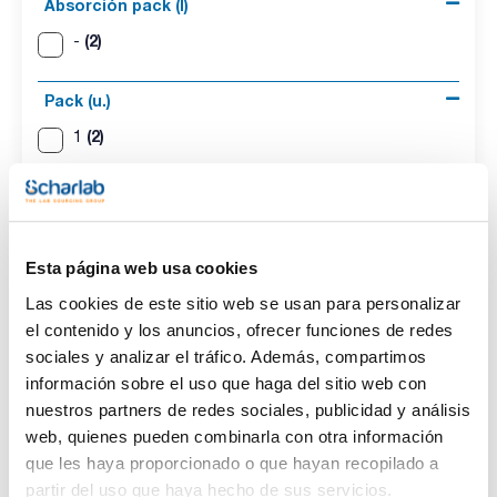
Absorción pack (l)
(2)
-
Pack (u.)
(2)
1
Esta página web usa cookies
Las cookies de este sitio web se usan para personalizar
el contenido y los anuncios, ofrecer funciones de redes
Modelo
Dimensiones
Peso embalado
sociales y analizar el tráfico. Además, compartimos
Vermiculita
-
5l
información sobre el uso que haga del sitio web con
exfoliada,
absorbente
nuestros partners de redes sociales, publicidad y análisis
universal no
web, quienes pueden combinarla con otra información
soluble
que les haya proporcionado o que hayan recopilado a
Absorción pack
Pack (u.)
partir del uso que haya hecho de sus servicios.