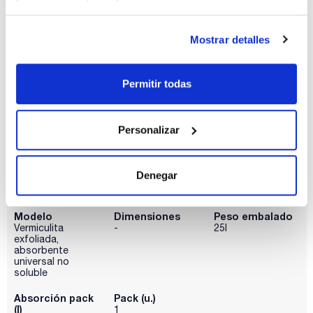
(l)
1
-
Mostrar detalles
Referencia
Envase
Precio
VE0200005P
Comprar
xbucket 5l ::
Contenedor de
plástico
Permitir todas
Disponibilidad
Ver stock
Personalizar
Denegar
Modelo
Dimensiones
Peso embalado
Vermiculita
-
25l
exfoliada,
absorbente
universal no
soluble
Absorción pack
Pack (u.)
(l)
1