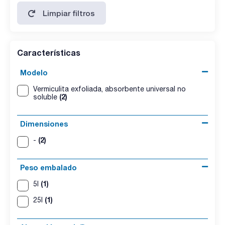
Limpiar filtros
Características
Modelo
Vermiculita exfoliada, absorbente universal no
(2)
soluble
Dimensiones
(2)
-
Peso embalado
(1)
5l
(1)
25l