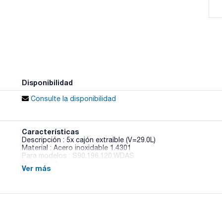
Disponibilidad
Consulte la disponibilidad
Características
Descripción : 5x cajón extraíble (V=29.0L)
Material : Acero inoxidable 1.4301
Para modelos : S90.196.120.WDAS
Pack (u.) : 1
Ver más
Armarios de seguridad con resistencia al fuego según Norm
resistencia al fuego) disponibles en múltiples configuracion
en lugares de trabajo.
Cumple con los requisitos exigidos por la APQ-MIE-ITC-10 p
Para modelos bajos: