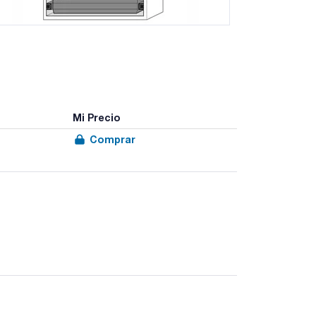
Mi Precio
Comprar
a UNE EN-14470-1 (Tipo 90 / 90 minutos de
es para el almacenamiento de líquidos inflamables
ublicados en el RD 656/2017.