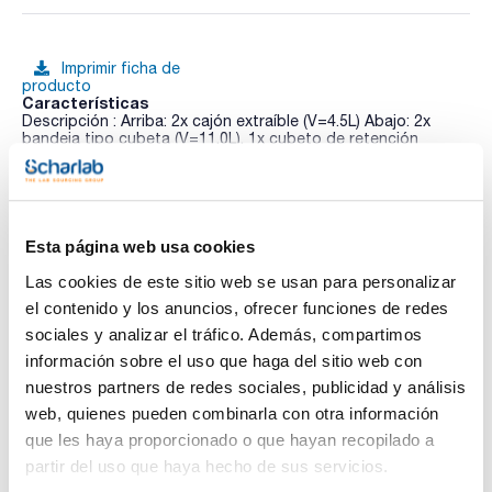
Imprimir ficha de
producto
Características
Descripción : Arriba: 2x cajón extraíble (V=4.5L) Abajo: 2x
bandeja tipo cubeta (V=11.0L), 1x cubeto de retención
(V=11.0L)
Material : Plancha de acero plastificada, PP gris
Ver más
Para modelos : S90.196.060.MH.WDAS
Pack (u.) : 1
Armario de seguridad con resistencia al fuego según norma
Esta página web usa cookies
UNE EN-14470-1 (Tipo 90 / 90 minutos de resistencia al
fuego) con puerta batiente apto para el almacenamiento de
Las cookies de este sitio web se usan para personalizar
Documentación técnica
líquidos inflamables y corrosivos en lugares de trabajo.
el contenido y los anuncios, ofrecer funciones de redes
Dispone de compartimentos separados para un correcto
almacenamiento de productos agresivos, en particular
sociales y analizar el tráfico. Además, compartimos
TDS / Ficha técnica
COA
ácidos y bases.
información sobre el uso que haga del sitio web con
Cumple con los requisitos exigidos por la APQ-MIE-ITC-10
Regístrate para
Regístrate para
publicados en el RD 656 / 2017.
nuestros partners de redes sociales, publicidad y análisis
descargas
descargas
SDS/ Hoja de seguridad
web, quienes pueden combinarla con otra información
Para modelos bajos:
- Construcción sólida y duradera: Cuerpo exterior fabricado
que les haya proporcionado o que hayan recopilado a
Regístrate para
en plancha de acero plastificada
descargas
partir del uso que haya hecho de sus servicios.
- Cómodo y seguro: Las puertas y el cajón permanecen
abiertos en cualquier posición y con completa visibilidad del