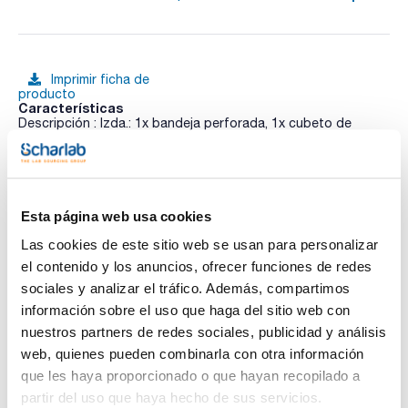
Imprimir ficha de
producto
Características
Descripción : Izda.: 1x bandeja perforada, 1x cubeto de
retención (V=16.5L) Dcha.: 1x cajón extraíble (V=11.0L)
Material : Plancha de acero plastificada RAL 7035,
melamina/PP gris
Ver más
Para modelos : K90.060.140.050.UB.3T
Pack (u.) : 1
Esta página web usa cookies
Armario de seguridad con resistencia al fuego según norma
UNE EN-14470-1 (Tipo 90 / 90 minutos de resistencia al
Las cookies de este sitio web se usan para personalizar
fuego) con puerta batiente apto para el almacenamiento de
Documentación técnica
el contenido y los anuncios, ofrecer funciones de redes
líquidos inflamables y corrosivos en lugares de trabajo.
Dispone de compartimentos separados para un correcto
sociales y analizar el tráfico. Además, compartimos
almacenamiento de productos agresivos, en particular
TDS / Ficha técnica
COA
información sobre el uso que haga del sitio web con
ácidos y bases.
Cumple con los requisitos exigidos por la APQ-MIE-ITC-10
Regístrate para
Regístrate para
nuestros partners de redes sociales, publicidad y análisis
publicados en el RD 656 / 2017.
descargas
descargas
web, quienes pueden combinarla con otra información
SDS/ Hoja de seguridad
Para modelos bajos:
que les haya proporcionado o que hayan recopilado a
- Construcción sólida y duradera: Cuerpo exterior fabricado
Regístrate para
partir del uso que haya hecho de sus servicios.
en plancha de acero plastificada
descargas