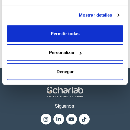
- Cómodo y seguro: Las puertas y el cajón permanecen
abiertos en cualquier posición y con completa visibilidad del
interior del armario - acceso a todos los envases, apertura
Mostrar detalles
de las puertas batientes con un ángulo de 93°
Los productos marcados con esta imagen son
- Seguro: Cajón de serie con cable de conexión a tierra que
productos marca Scharlau habitualmente en stock,
incluye abrazadera, cubeto de retención estanco, cajón con
listos para una entrega inmediata.
cierre automático en caso de incendio
Permitir todas
- Ningún uso no autorizado: Puertas y cajón con cierre de
cilindro de perfil e indicador del estado de cierre (rojo/verde)
- Móvil: Zócalo móvil con ruedas (opcional), desplazamiento
fácil del armario
Personalizar
- Ventilación: Conductos de ventilación integrados aptos
para la conexión (DN 50) a un sistema de extracción forzada
Para modelos altos:
- Construcción sólida y duradera: Cuerpo exterior fabricado
Denegar
en plancha de acero plastificada, puerta con 3 bisagras,
mecanismo de cierre completo y elementos de seguridad
fuera de la zona de almacenamiento para evitar la corrosión
- Dos en uno: Dos compartimentos (división horizontal)
permiten el almacenamiento de sustancias peligrosas
inflamables y corrosivas en un armario
- Cómodo y seguro: Puerta con sistema de bloqueo de serie
Síguenos:
para una carga/descarga segura de los recipientes
- Ningún uso no autorizado: Puerta con cerradura de cilindro
de perfil (adaptable a llave maestra)
- Fácil instalación: Pies ajustables para salvar las
irregularidades del suelo