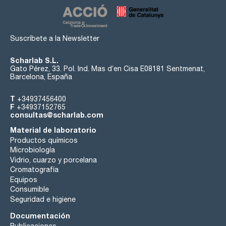
- Ventilación: Conductos de aire integrados listos para
conexión (DN 75) a un sistema de ventilación forzada
- Seguridad y sencillez (compartimento con puerta plegable):
Sistema de bloqueo de puerta (estándar) y extracción
adecuada y segura de los envases (modelo
Suscríbete a la Newsletter
K90.196.120.MF.FWAC)
- Cierre permanente (compartimento con puerta plegable): El
sistema de cierre automático de serie (TSA) libera la puerta
Scharlab S.L.
bloqeuada tras aprox. 60 segundos e incorpora una señal
Gato Pérez, 33. Pol. Ind. Mas d’en Cisa E08181 Sentmenat,
acústica y visual antes del cierre (modelo
Barcelona, España
K90.196.120.MF.FWAC)
Consultar para puerta con apertura a la derecha para el
T
+34937456400
modelo S90.196.060.MH.WDAS
F
+34937152765
consultas@scharlab.com
Se requiere pedir paquete de equipamiento junto con el
armario.
Material de laboratorio
Productos químicos
Microbiología
Vidrio, cuarzo y porcelana
Cromatografía
Equipos
Consumible
Seguridad e higiene
Documentación
Publicaciones