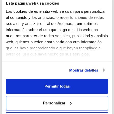
Esta página web usa cookies
Las cookies de este sitio web se usan para personalizar
el contenido y los anuncios, ofrecer funciones de redes
Imprimir ficha de
sociales y analizar el tráfico. Además, compartimos
producto
información sobre el uso que haga del sitio web con
Características
Modelo : CS.195.054
nuestros partners de redes sociales, publicidad y análisis
Construcción armario : Alto, 1 puerta
web, quienes pueden combinarla con otra información
Color cuerpo/puerta : Gris antracita/Amarillo seguridad
Equipamiento : Cuerpo sin equipamiento interior, con puerta
que les haya proporcionado o que hayan recopilado a
Ver más
apertura izquierda
partir del uso que haya hecho de sus servicios.
Carga máxima (kg) : 600
Dimensiones An x Al x Pr (mm) : 545x1950x520
Peso (Kg) : 51
Pack (u.) : 1
Mostrar detalles
Documentación técnica
Armario especial para almacenamiento seguro y correcto de
productos químicos no inflamables, en particular tóxicos,
irritantes, nocivos, etc. en lugares de trabajo
TDS / Ficha técnica
COA
Permitir todas
Cumple con los requisitos exigidos por la APQ-MIE-ITC-10
publicados en el RD 656/2017.
Regístrate para
Regístrate para
descargas
descargas
- Construcción sólida y duradera: Cuerpo exterior fabricado
SDS/ Hoja de seguridad
en chapa de acero de alta calidad, resistente a los arañazos
Personalizar
y superficie recubierta en polvo
Regístrate para
- Ningún uso no autorizado: Puertas que se pueden bloquear
descargas