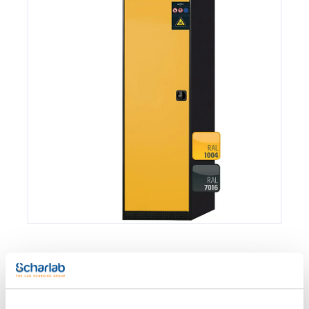
Envase
Referencia
Disponibilidad
Mi Precio
Consulte la
0030561040
x u.
Comprar
disponibilidad