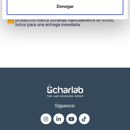
con cerradura de cilindro integrada en el asa giratoria
- Fácil instalación: Pies ajustables para salvar las
Denegar
irregularidades del suelo
- Ventilación: Ventilación natural gracias a aperturas para la
Los productos marcados con esta imagen son
ventilación en la parte inferior del armario, apto para la
productos marca Scharlau habitualmente en stock,
conexión a un sistema de extracción forzada
listos para una entrega inmediata.
Modelo CX.229.105.WDFW:
- Armario con recirculación filtrante motorizada
- Ideal para la instalación en espacios de trabajo -
ultrasilencioso con sólo aprox. 39 dB(A)
- Con filtro multietapa de gran eficiencia
- Sistema electrónico para control de salida de aire incl.
cable de conexión y enchufe
- Alarma óptica y acústica incl. contacto de señal de
potencial libre
- Pantalla con panel táctil innovador
- Control manual de saturación del filtro
Se requiere pedir paquete de equipamiento junto con el
armario.
Disponible una versión especial para formaldehidos.
Síguenos: