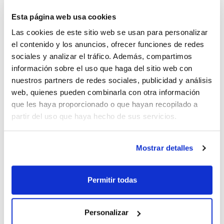
Consulte la
0030563046
x u.
Esta página web usa cookies
Comprar
disponibilidad
Las cookies de este sitio web se usan para personalizar
el contenido y los anuncios, ofrecer funciones de redes
sociales y analizar el tráfico. Además, compartimos
Imprimir ficha de
información sobre el uso que haga del sitio web con
producto
Características
nuestros partners de redes sociales, publicidad y análisis
Modelo : CS.195.054.WDFW
web, quienes pueden combinarla con otra información
Construcción armario : Alto, 1 puerta
Color cuerpo/puerta : Gris antracita/Rojo tráfico
que les haya proporcionado o que hayan recopilado a
Equipamiento : Cuerpo sin equipamiento interior con puerta
Ver más
partir del uso que haya hecho de sus servicios.
batiente con panel de vidrio, con puerta apertura izquierda
Carga máxima (kg) : 600
Dimensiones An x Al x Pr (mm) : 545x1950x520
Peso (Kg) : 51
Mostrar detalles
Pack (u.) : 1
Documentación técnica
Armario especial para almacenamiento seguro y correcto de
productos químicos no inflamables, en particular tóxicos,
Permitir todas
irritantes, nocivos, etc. en lugares de trabajo
TDS / Ficha técnica
COA
Cumple con los requisitos exigidos por la APQ-MIE-ITC-10
publicados en el RD 656/2017.
Regístrate para
Regístrate para
descargas
descargas
Personalizar
- Construcción sólida y duradera: Cuerpo exterior fabricado
SDS/ Hoja de seguridad
en chapa de acero de alta calidad, resistente a los arañazos