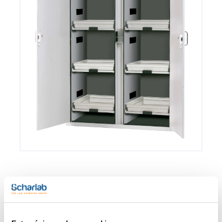
Envase
Referencia
Disponibilidad
Mi Precio
Consulte la
0030606001
x u.
Comprar
disponibilidad