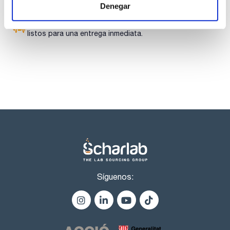
Denegar
- Ningún uso no autorizado: Puertas con cerradura de
cilindro e indicador del estado de cierre (rojo/verde)
Los productos marcados con esta imagen son
- Móvil: Zócalo móvil con ruedas (opcional), desplazamiento
productos marca Scharlau habitualmente en stock,
fácil del armario
listos para una entrega inmediata.
- Ventilación: Conductos de aire integrados listos para
conexión (DN 50) a un sistema de ventilación forzada
Para modelos altos:
- Construcción sólida y duradera: Cuerpo exterior fabricado
en plancha de acero plastificada, mecanismo de cierre
completo fuera de la zona de almacenamiento para evitar la
corrosión
- Dos en uno: Dos compartimentos permiten el
almacenamiento por separado de ácidos y bases en un
armario
- Ningún uso no autorizado: Puertas con cerradura de
cilindro de perfil (adaptable a llave maestra)
- Fácil instalación: Pies ajustables para salvar las
irregularidades del suelo
- Ventilación: Conductos de ventilación libres de metal
integrados listos para conexión a un sistema de extracción
Síguenos:
forzada con una sola entrada de aire de extracción
Consultar para puerta con apertura a la derecha para el
modelo S90.196.060.MH.WDAS
Se requiere pedir paquete de equipamiento junto con el
armario.