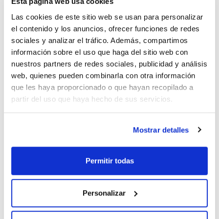
Esta página web usa cookies
Las cookies de este sitio web se usan para personalizar
el contenido y los anuncios, ofrecer funciones de redes
Imprimir ficha de
producto
sociales y analizar el tráfico. Además, compartimos
Características
información sobre el uso que haga del sitio web con
Modelo : SL.196.120.MV
Construcción armario : Alto, 2 puertas
nuestros partners de redes sociales, publicidad y análisis
Color cuerpo : Gris claro
web, quienes pueden combinarla con otra información
Equipamiento : Cuerpo sin equipamiento interior, con pared
Ver más
medianera vertical
que les haya proporcionado o que hayan recopilado a
Carga máxima (kg) : 300
partir del uso que haya hecho de sus servicios.
Dimensiones An x Al x Pr (mm) : 1197x1965x603
Peso (Kg) : 160
Pack (u.) : 1
Documentación técnica
Mostrar detalles
Armario especial para almacenamiento seguro y correcto de
líquidos agresivos, en particular ácidos y bases (productos
corrosivos) en lugares de trabajo.
TDS / Ficha técnica
COA
Cumple con los requisitos exigidos por la APQ-MIE-ITC-10
Permitir todas
art. 26 publicados en el R.D. 656/2017.
Regístrate para
Regístrate para
descargas
descargas
Para modelos bajos:
SDS/ Hoja de seguridad
- Robusto y duradero: Cuerpo exterior fabricado a partir de
Personalizar
paneles especiales recubiertos de melamina
Regístrate para
- Cómodo: Acceso seguro a todos los recipientes – ángulo
descargas
de apertura de las puertas 93°, interior del armario
completamente visible