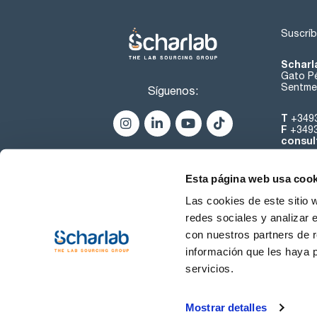
Suscríb
Scharl
Gato Pé
Sentmen
Síguenos:
T
+349
F
+349
consul
Esta página web usa cook
Las cookies de este sitio 
redes sociales y analizar 
con nuestros partners de r
Sobre 
información que les haya 
servicios.
Condiciones de uso
Cond
Mostrar detalles