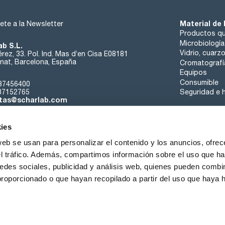
Material de 
ete a la Newsletter
Productos qu
Microbiología
ab S.L.
Vidrio, cuarz
rez, 33. Pol. Ind. Mas d’en Cisa E08181
at, Barcelona, España
Cromatografí
Equipos
Consumible
37456400
37152765
Seguridad e h
tas@scharlab.com
ies
web se usan para personalizar el contenido y los anuncios, ofrec
el tráfico. Además, compartimos información sobre el uso que ha
edes sociales, publicidad y análisis web, quienes pueden combin
nosotros
Eventos
Contacta
Noticias
Trabaja con nos
proporcionado o que hayan recopilado a partir del uso que haya
iciones de venta
Política de cookies
Política de privacidad