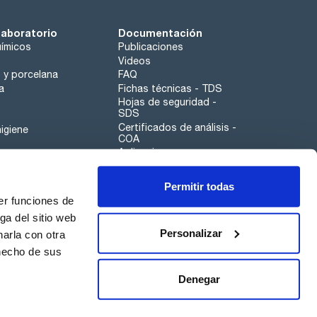
laboratorio
Documentación
ímicos
Publicaciones
Videos
o y porcelana
FAQ
a
Fichas técnicas - TDS
Hojas de seguridad -
SDS
Certificados de análisis -
igiene
COA
Aplicaciones
Tabla Periódica
Permitir todas
Scharlau leathergoods
er funciones de
Canal de denuncias
ga del sitio web
Personalizar
arla con otra
otros
 hecho de sus
Calidad
Sostenibilidad
Denegar