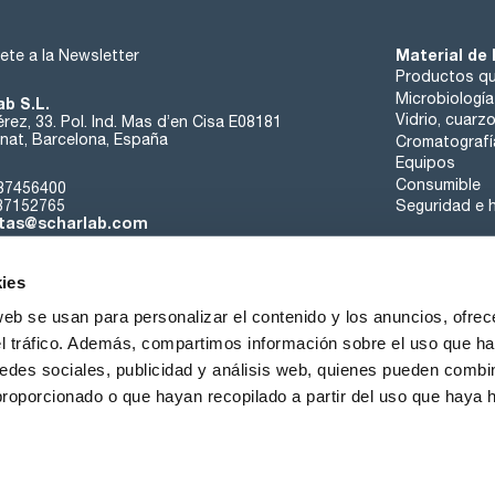
Material de 
ete a la Newsletter
Productos qu
Microbiología
ab S.L.
Vidrio, cuarz
rez, 33. Pol. Ind. Mas d’en Cisa E08181
at, Barcelona, España
Cromatografí
Equipos
Consumible
37456400
37152765
Seguridad e h
tas@scharlab.com
ies
web se usan para personalizar el contenido y los anuncios, ofrec
el tráfico. Además, compartimos información sobre el uso que ha
edes sociales, publicidad y análisis web, quienes pueden combin
nosotros
Eventos
Contacta
Noticias
Trabaja con nos
proporcionado o que hayan recopilado a partir del uso que haya
iciones de venta
Política de cookies
Política de privacidad