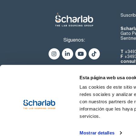
Suscríb
Scharl
Gato Pé
Sentmen
Síguenos:
T
+349
F
+349
consul
Esta página web usa cook
Las cookies de este sitio 
redes sociales y analizar 
con nuestros partners de r
Sobre 
información que les haya 
servicios.
Condiciones de uso
Cond
Mostrar detalles