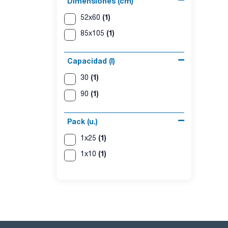
Dimensiones (cm)
(1)
52x60
(1)
85x105
Capacidad (l)
(1)
30
(1)
90
Pack (u.)
(1)
1x25
(1)
1x10