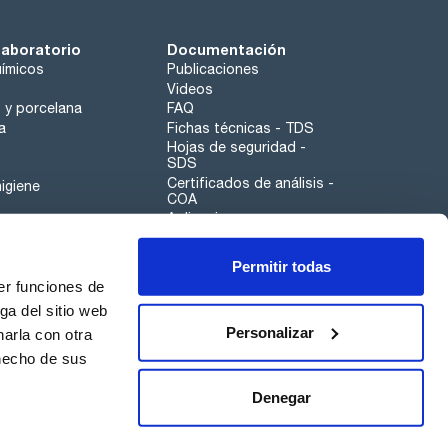
laboratorio
Documentación
ímicos
Publicaciones
Videos
o y porcelana
FAQ
a
Fichas técnicas - TDS
Hojas de seguridad -
SDS
Certificados de análisis -
igiene
COA
Aplicaciones
Tabla Periódica
Permitir todas
Scharlau leathergoods
er funciones de
Canal de denuncias
ga del sitio web
Personalizar
arla con otra
otros
 hecho de sus
Calidad
Sostenibilidad
Denegar