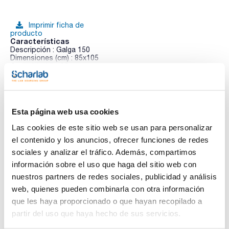
Imprimir ficha de
producto
Características
Descripción : Galga 150
Dimensiones (cm) : 85x105
Capacidad (l) : 90
Pack (u.) : 1x10
Ver más
Rollos de bolsas para basura
Esta página web usa cookies
Documentación técnica
Las cookies de este sitio web se usan para personalizar
el contenido y los anuncios, ofrecer funciones de redes
TDS / Ficha técnica
COA
sociales y analizar el tráfico. Además, compartimos
información sobre el uso que haga del sitio web con
Regístrate para
Regístrate para
descargas
descargas
nuestros partners de redes sociales, publicidad y análisis
SDS/ Hoja de seguridad
web, quienes pueden combinarla con otra información
Regístrate para
que les haya proporcionado o que hayan recopilado a
descargas
partir del uso que haya hecho de sus servicios.