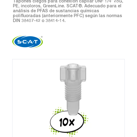
Tapones ciegos para conexión capilar UNF 1/4' 28G,
PE, incoloros, GreenLine. SCAT®. Adecuado para el
análisis de PFAS de sustancias químicas
polifluoradas (anteriormente PFC) según las normas
DIN 38407-42 o 38414-14.