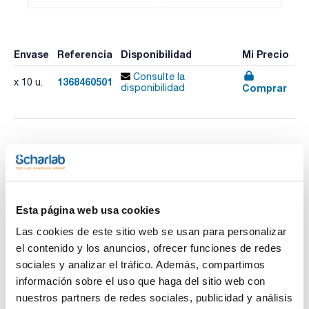
Envase
Referencia
Disponibilidad
Mi Precio
Consulte la
1368460501
x 10 u.
Comprar
disponibilidad
Imprimir ficha de
producto
Características
Descripción : Conector ciego
Tomas (diámetro externo mm) : Sin toma capilar
Pack (u.) : 10
Esta página web usa cookies
Ver más
Las válvulas de extracción tienen doble protección: impedir la
Las cookies de este sitio web se usan para personalizar
salida de vapores de disolventes potencialmente peligrosos
el contenido y los anuncios, ofrecer funciones de redes
y, a la vez, retener polvo y contaminantes del aire entrante en
el recipiente. Toda la gama Safety Cap existe también en
sociales y analizar el tráfico. Además, compartimos
versión ignífuga.
información sobre el uso que haga del sitio web con
Cuando se indica que un tapón de seguridad es adecuado
Documentación técnica
para el análisis de PFAS (sustancias poli y perflouroalquilo),
nuestros partners de redes sociales, publicidad y análisis
significa que el tapón está diseñado para usarse en pruebas