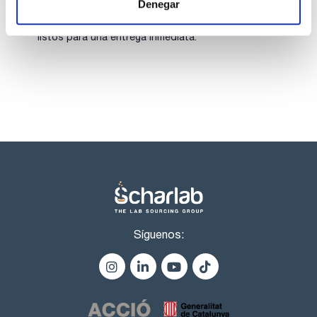
Denegar
Los productos marcados con esta imagen son
productos marca Scharlau habitualmente en stock,
listos para una entrega inmediata.
Síguenos: