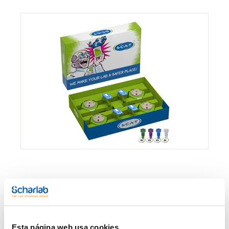
Envase
Referencia
Disponibilidad
Mi Precio
Consulte la
1368499202
x u.
Comprar
disponibilidad
Esta página web usa cookies