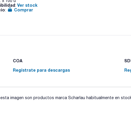
: x 100 u
ibilidad
Ver stock
:
cio
Comprar
:
COA
SDS
Regístrate para descargas
Re
sta imagen son productos marca Scharlau habitualmente en stock, 