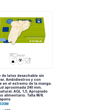
Apto para uso alimentario.
Certificación química para usos menores.
Ambidextros
Categoría III. AQL 1,5.
Para uso medico, en laboratorios, farmacia, peluquerías, insp
alimentaria.
 de latex desechable sin
ar. Ambidiestros y con
e en el extremo de la manga.
ud aproximada 240 mm.
natural. AQL 1,5. Apropiado
o alimentario. Talla M/8.
ispens
P530M