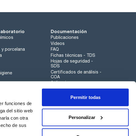
laboratorio
Documentación
ímicos
Publicaciones
Videos
o y porcelana
FAQ
a
Fichas técnicas - TDS
Hojas de seguridad -
SDS
Certificados de análisis -
igiene
COA
Aplicaciones
Tabla Periódica
Permitir todas
Scharlau leathergoods
er funciones de
Canal de denuncias
ga del sitio web
Personalizar
arla con otra
otros
 hecho de sus
Calidad
Sostenibilidad