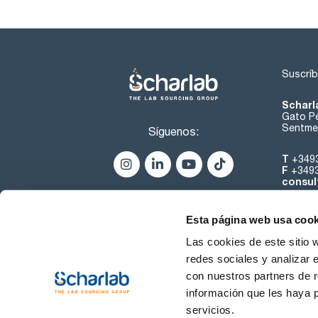
Suscríb
Scharl
Gato Pé
Sentmen
Síguenos:
T
+349
F
+349
consul
Esta página web usa cook
Las cookies de este sitio 
redes sociales y analizar 
con nuestros partners de r
Sobre 
información que les haya 
servicios.
Condiciones de uso
Cond