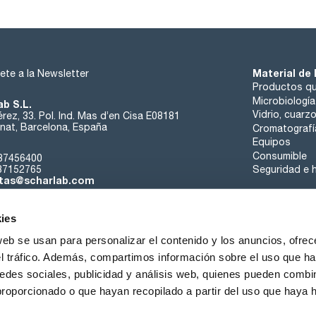
Material de 
ete a la Newsletter
Productos qu
Microbiología
ab S.L.
Vidrio, cuarz
rez, 33. Pol. Ind. Mas d’en Cisa E08181
at, Barcelona, España
Cromatografí
Equipos
Consumible
37456400
37152765
Seguridad e h
tas@scharlab.com
ies
web se usan para personalizar el contenido y los anuncios, ofrec
el tráfico. Además, compartimos información sobre el uso que ha
edes sociales, publicidad y análisis web, quienes pueden combin
nosotros
Eventos
Contacta
Noticias
Trabaja con nos
proporcionado o que hayan recopilado a partir del uso que haya
iciones de venta
Política de cookies
Política de privacidad