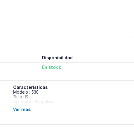
Disponibilidad
En stock
Características
Modelo : 530
Talla : S
Acabado : Sin polvo
Color : Natural
Ver más
Grosor (mm) : 0,15
Peso (g) : 6,6
Longitud (cm) : 24
Pack (u.) : 100