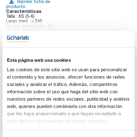
Imprimir ficha de
producto
Características
Talla : XS (5-6)
Largo (mm) : ≥ 240
Grosor dedos (mm) : 0,1
Grosor palma (mm) : 0,08
Ver más
Pack (u.) : 100
-Producto de uso dual: Producto Sanitario Clase I y Equipo
de Protección Individual Cat. III.
-Fabricado con látex natural de color blanco, sin polvo.
-Superficie interna lisa clorinada para facilitar el calzado y
Esta página web usa cookies
Documentación técnica
reducir el riesgo de dermatitis.
-Superficie externa finamente texturada.
Las cookies de este sitio web se usan para personalizar
-Exento de silicona y de los acelerantes:
TDS / Ficha técnica
COA
el contenido y los anuncios, ofrecer funciones de redes
mercaptobenzotiazoles, tiuranos, tioureas, guanidinas, etc.
-Muy elástico: se adapta perfectamente a la mano y no
sociales y analizar el tráfico. Además, compartimos
Regístrate para
Regístrate para
oprime.
descargas
descargas
información sobre el uso que haga del sitio web con
-Puño con reborde anti-goteo, ajustable anatómicamente.
SDS/ Hoja de seguridad
-Excelente sensibilidad al tacto.
nuestros partners de redes sociales, publicidad y análisis
-Ambidiestro.
Regístrate para
web, quienes pueden combinarla con otra información
-Protección frente a riesgos biológicos y químicos (Tipo B).
descargas
-Apto para su uso en contacto con los alimentos.
que les haya proporcionado o que hayan recopilado a
-AQL: 1.5
partir del uso que haya hecho de sus servicios.
Los productos marcados con esta imagen son
productos marca Scharlau habitualmente en stock,