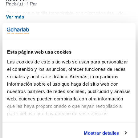
Pack (u.) : 1 Par
Zapato con plantilla transpirable, con microcápsulas de
Ver más
oxigeno activo para activar la circulación.
De piel, afelpado, perforado lateralmente para mayor
transpiración del pie.
Cierre con cordones, de color gris azulado.
La horma extra ancha en la zona del empeine y la puntera
reduce la fatiga del pie. Incluye punta de seguridad de acero
Documentación técnica
(200J).
Esta página web usa cookies
Resistencia a la perforación hasta 1.100N.
Suela PU/PU.
TDS / Ficha técnica
COA
Las cookies de este sitio web se usan para personalizar
Cumple con norma EN ISO 20345.
Nivel de protección: S1+P+SRC
el contenido y los anuncios, ofrecer funciones de redes
Regístrate para
Regístrate para
descargas
descargas
sociales y analizar el tráfico. Además, compartimos
SDS/ Hoja de seguridad
información sobre el uso que haga del sitio web con
Regístrate para
nuestros partners de redes sociales, publicidad y análisis
descargas
web, quienes pueden combinarla con otra información
que les haya proporcionado o que hayan recopilado a
Los productos marcados con esta imagen son
partir del uso que haya hecho de sus servicios.
productos marca Scharlau habitualmente en stock,
listos para una entrega inmediata.
Mostrar detalles