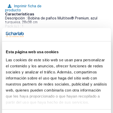
Imprimir ficha de
producto
Características
Descripción : Bobina de paños Multitex® Premium, azul
turquesa, 28x38 cm
Pack (u.) : 1
Ver más
Bobina de paños Multitex® Premium de limpieza universal
tanto en estado seco como en húmedo, inalterables y libres
de partículas. Debido a su tacto suave, permite la limpieza en
superficies muy delicadas. Alta resistencia a la rotura
(incluso en mojado). Reutilizables (puede escurrirse y
Esta página web usa cookies
volverse a utilizar). Gran poder de absorción.
Documentación técnica
Las cookies de este sitio web se usan para personalizar
el contenido y los anuncios, ofrecer funciones de redes
TDS / Ficha técnica
COA
sociales y analizar el tráfico. Además, compartimos
Regístrate para
Regístrate para
información sobre el uso que haga del sitio web con
descargas
descargas
SDS/ Hoja de seguridad
nuestros partners de redes sociales, publicidad y análisis
web, quienes pueden combinarla con otra información
Regístrate para
descargas
que les haya proporcionado o que hayan recopilado a
partir del uso que haya hecho de sus servicios.
Los productos marcados con esta imagen son