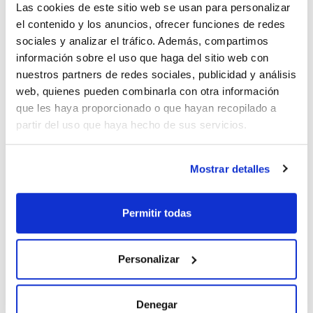
Las cookies de este sitio web se usan para personalizar
el contenido y los anuncios, ofrecer funciones de redes
Capacidad (kg)
sociales y analizar el tráfico. Además, compartimos
(1)
3
información sobre el uso que haga del sitio web con
nuestros partners de redes sociales, publicidad y análisis
web, quienes pueden combinarla con otra información
Pack (u.)
que les haya proporcionado o que hayan recopilado a
(1)
1
partir del uso que haya hecho de sus servicios.
Mostrar detalles
Permitir todas
Descripción
Capacidad (kg)
Pack (u.)
Personalizar
Neodisher®
3
1
LaboClean LA,
cubo
Denegar
Referencia
Envase
Precio